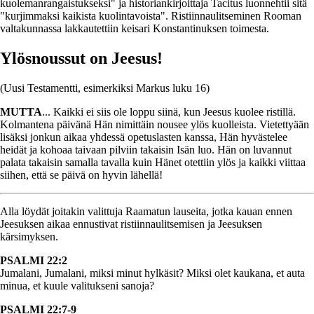
kuolemanrangaistukseksi" ja historiankirjoittaja Tacitus luonnehtii sitä
"kurjimmaksi kaikista kuolintavoista". Ristiinnaulitseminen Rooman
valtakunnassa lakkautettiin keisari Konstantinuksen toimesta.
Ylösnoussut on Jeesus!
(Uusi Testamentti, esimerkiksi Markus luku 16)
MUTTA
... Kaikki ei siis ole loppu siinä, kun Jeesus kuolee ristillä.
Kolmantena päivänä Hän nimittäin nousee ylös kuolleista. Vietettyään
lisäksi jonkun aikaa yhdessä opetuslasten kanssa, Hän hyvästelee
heidät ja kohoaa taivaan pilviin takaisin Isän luo. Hän on luvannut
palata takaisin samalla tavalla kuin Hänet otettiin ylös ja kaikki viittaa
siihen, että se päivä on hyvin lähellä!
Alla löydät joitakin valittuja Raamatun lauseita, jotka kauan ennen
Jeesuksen aikaa ennustivat ristiinnaulitsemisen ja Jeesuksen
kärsimyksen.
PSALMI 22:2
Jumalani, Jumalani, miksi minut hylkäsit? Miksi olet kaukana, et auta
minua, et kuule valitukseni sanoja?
PSALMI 22:7-9