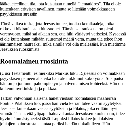
lääketieteellinen tila, jota kutsutaan nimellä "hematidros". Tila ei ole
kuitenkaan erityisen tavallinen, mutta se liitetään voimakkaaseen
psyykkiseen stressiin.
Tämä vaikea tuska, jota Jeesus tuntee, tuottaa kemikaaleja, jotka
rikkovat hikirauhasten hiussuonet. Tämän seurauksena on pieni
verenvuoto, mikä sai aikaan sen, että hiki värjäytyi veriseksi. Kyseessä
ei ole kuitenkaan mikään suurempi määrä verta, mutta tila tekee ihon
äärimmäisen hauraaksi, mikä sinulla voi olla mielessäsi, kun mietimme
Jeesuksen ruoskimista.
Roomalainen ruoskinta
(Uusi Testamentti, esimerkiksi Markus luku 15)Jeesus on voimakkaan
psyykkisen paineen alla eikä hän ole nukkunut koko yönä. Sitä paitsi
hän on jo joutunut pahoinpitelyn ja halventamisen kohteeksi. Hän on
kokenut nyrkiniskuja ja pilkkaa.
Tarkan valvonnan alaisena hänet viedään roomalaisen maaherran
Pontius Pilatuksen luo, jossa hän vielä kerran tulee väärin syytetyksi.
Jeesus ei kuitenkaan vastaa syytöksiin ja Pilatus, joka erittäin hyvin
ymmärtää sen, että ylipapit haluavat antaa Jeesuksen kuolemaan, tulee
hyvin hämmästyneeksi tästä. Lopuksi Pilatus kokee juutalaisten
johtajien painostusta ja antaa periksi heidän uhkailulleen. Hän