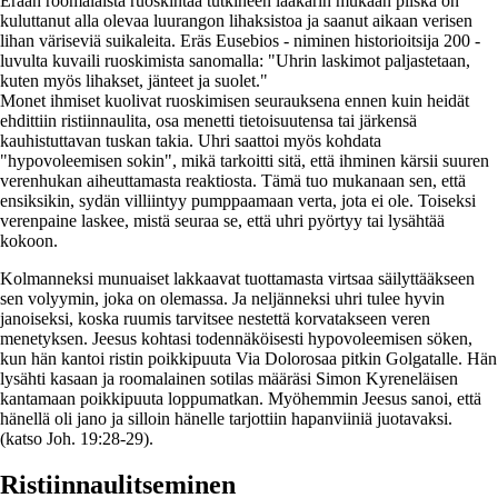
Erään roomalaista ruoskintaa tutkineen lääkärin mukaan piiska on
kuluttanut alla olevaa luurangon lihaksistoa ja saanut aikaan verisen
lihan väriseviä suikaleita. Eräs Eusebios - niminen historioitsija 200 -
luvulta kuvaili ruoskimista sanomalla: "Uhrin laskimot paljastetaan,
kuten myös lihakset, jänteet ja suolet."
Monet ihmiset kuolivat ruoskimisen seurauksena ennen kuin heidät
ehdittiin ristiinnaulita, osa menetti tietoisuutensa tai järkensä
kauhistuttavan tuskan takia. Uhri saattoi myös kohdata
"hypovoleemisen sokin", mikä tarkoitti sitä, että ihminen kärsii suuren
verenhukan aiheuttamasta reaktiosta. Tämä tuo mukanaan sen, että
ensiksikin, sydän villiintyy pumppaamaan verta, jota ei ole. Toiseksi
verenpaine laskee, mistä seuraa se, että uhri pyörtyy tai lysähtää
kokoon.
Kolmanneksi munuaiset lakkaavat tuottamasta virtsaa säilyttääkseen
sen volyymin, joka on olemassa. Ja neljänneksi uhri tulee hyvin
janoiseksi, koska ruumis tarvitsee nestettä korvatakseen veren
menetyksen. Jeesus kohtasi todennäköisesti hypovoleemisen söken,
kun hän kantoi ristin poikkipuuta Via Dolorosaa pitkin Golgatalle. Hän
lysähti kasaan ja roomalainen sotilas määräsi Simon Kyreneläisen
kantamaan poikkipuuta loppumatkan. Myöhemmin Jeesus sanoi, että
hänellä oli jano ja silloin hänelle tarjottiin hapanviiniä juotavaksi.
(katso Joh. 19:28-29).
Ristiinnaulitseminen