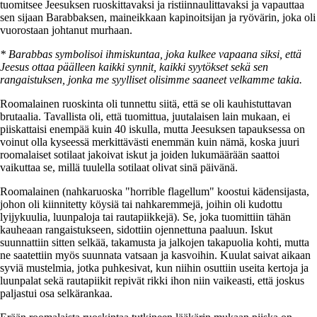
tuomitsee Jeesuksen ruoskittavaksi ja ristiinnaulittavaksi ja vapauttaa
sen sijaan Barabbaksen, maineikkaan kapinoitsijan ja ryövärin, joka oli
vuorostaan johtanut murhaan.
* Barabbas symbolisoi ihmiskuntaa, joka kulkee vapaana siksi, että
Jeesus ottaa päälleen kaikki synnit, kaikki syytökset sekä sen
rangaistuksen, jonka me syylliset olisimme saaneet velkamme takia.
Roomalainen ruoskinta oli tunnettu siitä, että se oli kauhistuttavan
brutaalia. Tavallista oli, että tuomittua, juutalaisen lain mukaan, ei
piiskattaisi enempää kuin 40 iskulla, mutta Jeesuksen tapauksessa on
voinut olla kyseessä merkittävästi enemmän kuin nämä, koska juuri
roomalaiset sotilaat jakoivat iskut ja joiden lukumäärään saattoi
vaikuttaa se, millä tuulella sotilaat olivat sinä päivänä.
Roomalainen (nahkaruoska "horrible flagellum" koostui kädensijasta,
johon oli kiinnitetty köysiä tai nahkaremmejä, joihin oli kudottu
lyijykuulia, luunpaloja tai rautapiikkejä). Se, joka tuomittiin tähän
kauheaan rangaistukseen, sidottiin ojennettuna paaluun. Iskut
suunnattiin sitten selkää, takamusta ja jalkojen takapuolia kohti, mutta
ne saatettiin myös suunnata vatsaan ja kasvoihin. Kuulat saivat aikaan
syviä mustelmia, jotka puhkesivat, kun niihin osuttiin useita kertoja ja
luunpalat sekä rautapiikit repivät rikki ihon niin vaikeasti, että joskus
paljastui osa selkärankaa.