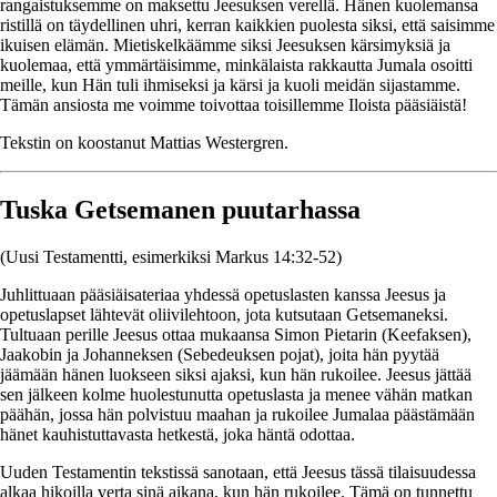
rangaistuksemme on maksettu Jeesuksen verellä. Hänen kuolemansa
ristillä on täydellinen uhri, kerran kaikkien puolesta siksi, että saisimme
ikuisen elämän. Mietiskelkäämme siksi Jeesuksen kärsimyksiä ja
kuolemaa, että ymmärtäisimme, minkälaista rakkautta Jumala osoitti
meille, kun Hän tuli ihmiseksi ja kärsi ja kuoli meidän sijastamme.
Tämän ansiosta me voimme toivottaa toisillemme Iloista pääsiäistä!
Tekstin on koostanut Mattias Westergren.
Tuska Getsemanen puutarhassa
(Uusi Testamentti, esimerkiksi Markus 14:32-52)
Juhlittuaan pääsiäisateriaa yhdessä opetuslasten kanssa Jeesus ja
opetuslapset lähtevät oliivilehtoon, jota kutsutaan Getsemaneksi.
Tultuaan perille Jeesus ottaa mukaansa Simon Pietarin (Keefaksen),
Jaakobin ja Johanneksen (Sebedeuksen pojat), joita hän pyytää
jäämään hänen luokseen siksi ajaksi, kun hän rukoilee. Jeesus jättää
sen jälkeen kolme huolestunutta opetuslasta ja menee vähän matkan
päähän, jossa hän polvistuu maahan ja rukoilee Jumalaa päästämään
hänet kauhistuttavasta hetkestä, joka häntä odottaa.
Uuden Testamentin tekstissä sanotaan, että Jeesus tässä tilaisuudessa
alkaa hikoilla verta sinä aikana, kun hän rukoilee. Tämä on tunnettu