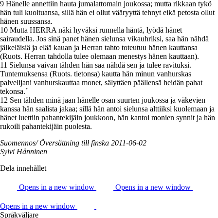
9 Hänelle annettiin hauta jumalattomain joukossa; mutta rikkaan tykö
hän tuli kuoltuansa, sillä hän ei ollut vääryyttä tehnyt eikä petosta ollut
hänen suussansa.
10 Mutta HERRA näki hyväksi runnella häntä, lyödä hänet
sairaudella. Jos sinä panet hänen sielunsa vikauhriksi, saa hän nähdä
jälkeläisiä ja elää kauan ja Herran tahto toteutuu hänen kauttansa
(Ruots. Herran tahdolla tulee olemaan menestys hänen kauttaan).
11 Sielunsa vaivan tähden hän saa nähdä sen ja tulee ravituksi.
Tuntemuksensa (Ruots. tietonsa) kautta hän minun vanhurskas
palvelijani vanhurskauttaa monet, sälyttäen päällensä heidän pahat
tekonsa.´
12 Sen tähden minä jaan hänelle osan suurten joukossa ja väkevien
kanssa hän saalista jakaa; sillä hän antoi sielunsa alttiiksi kuolemaan ja
hänet luettiin pahantekijäin joukkoon, hän kantoi monien synnit ja hän
rukoili pahantekijäin puolesta.
Suomennos/ Översättning till finska 2011-06-02
Sylvi Hänninen
Dela innehållet
Opens in a new window
Opens in a new window
Opens in a new window
Språkväljare