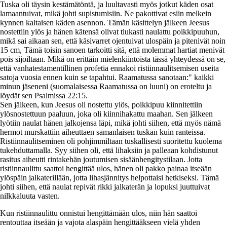
Tuska oli täysin kestämätöntä, ja luultavasti myös jotkut käden osat
lamaantuivat, mikä johti supistumisiin. Ne pakottivat esiin melkein
kynnen kaltaisen käden asennon. Tämän käsittelyn jälkeen Jeesus
nostettiin ylös ja hänen kätensä olivat tiukasti naulattu poikkipuuhun,
mikä sai aikaan sen, että käsivarret ojentuivat ulospäin ja pitenivät noin
15 cm, Tämä toisin sanoen tarkoitti sitä, että molemmat hartiat menivät
pois sijoiltaan. Mikä on erittäin mielenkiintoista tässä yhteydessä on se,
että vanhatestamentillinen profetia ennakoi ristiinnaulitsemisen useita
satoja vuosia ennen kuin se tapahtui. Raamatussa sanotaan:" kaikki
minun jäseneni (suomalaisessa Raamatussa on luuni) on eroteltu ja
löydät sen Psalmissa 22:15.
Sen jälkeen, kun Jeesus oli nostettu ylös, poikkipuu kiinnitettiin
ylösnostettuun paaluun, joka oli kiinnihakattu maahan. Sen jälkeen
lyötiin naulat hänen jalkojensa läpi, mikä johti siihen, että myös nämä
hermot murskattiin aiheuttaen samanlaisen tuskan kuin ranteissa.
Ristiinnaulitseminen oli pohjimmiltaan tuskallisesti suoritettu kuolema
tukehduttamalla. Syy siihen oli, että lihaksiin ja palleaan kohdistunut
rasitus aiheutti rintakehän joutumisen sisäänhengitystilaan. Jotta
ristiinnaulittu saattoi hengittää ulos, hänen oli pakko painaa itseään
ylöspäin jalkaterillään, jotta lihasjännitys helpottaisi hetkiseksi. Tämä
johti siihen, että naulat repivät rikki jalkaterän ja lopuksi juuttuivat
nilkkaluuta vasten.
Kun ristiinnaulittu onnistui hengittämään ulos, niin hän saattoi
rentouttaa itseään ja vajota alaspäin hengittääkseen vielä yhden