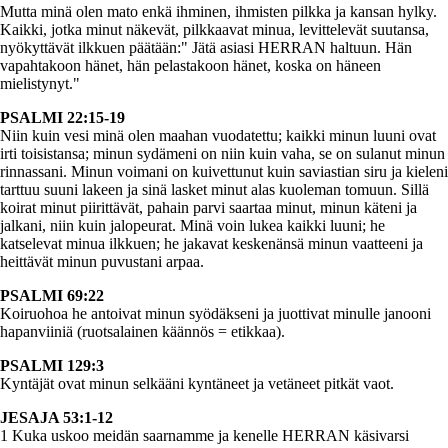
Mutta minä olen mato enkä ihminen, ihmisten pilkka ja kansan hylky.
Kaikki, jotka minut näkevät, pilkkaavat minua, levittelevät suutansa,
nyökyttävät ilkkuen päätään:" Jätä asiasi HERRAN haltuun. Hän
vapahtakoon hänet, hän pelastakoon hänet, koska on häneen
mielistynyt."
PSALMI 22:15-19
Niin kuin vesi minä olen maahan vuodatettu; kaikki minun luuni ovat
irti toisistansa; minun sydämeni on niin kuin vaha, se on sulanut minun
rinnassani. Minun voimani on kuivettunut kuin saviastian siru ja kieleni
tarttuu suuni lakeen ja sinä lasket minut alas kuoleman tomuun. Sillä
koirat minut piirittävät, pahain parvi saartaa minut, minun käteni ja
jalkani, niin kuin jalopeurat. Minä voin lukea kaikki luuni; he
katselevat minua ilkkuen; he jakavat keskenänsä minun vaatteeni ja
heittävät minun puvustani arpaa.
PSALMI 69:22
Koiruohoa he antoivat minun syödäkseni ja juottivat minulle janooni
hapanviiniä (ruotsalainen käännös = etikkaa).
PSALMI 129:3
Kyntäjät ovat minun selkääni kyntäneet ja vetäneet pitkät vaot.
JESAJA 53:1-12
1 Kuka uskoo meidän saarnamme ja kenelle HERRAN käsivarsi