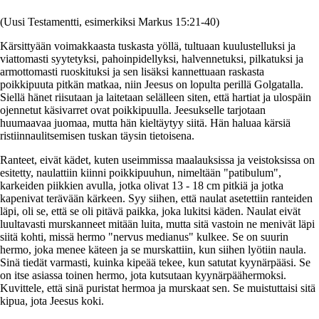
(Uusi Testamentti, esimerkiksi Markus 15:21-40)
Kärsittyään voimakkaasta tuskasta yöllä, tultuaan kuulustelluksi ja
viattomasti syytetyksi, pahoinpidellyksi, halvennetuksi, pilkatuksi ja
armottomasti ruoskituksi ja sen lisäksi kannettuaan raskasta
poikkipuuta pitkän matkaa, niin Jeesus on lopulta perillä Golgatalla.
Siellä hänet riisutaan ja laitetaan selälleen siten, että hartiat ja ulospäin
ojennetut käsivarret ovat poikkipuulla. Jeesukselle tarjotaan
huumaavaa juomaa, mutta hän kieltäytyy siitä. Hän haluaa kärsiä
ristiinnaulitsemisen tuskan täysin tietoisena.
Ranteet, eivät kädet, kuten useimmissa maalauksissa ja veistoksissa on
esitetty, naulattiin kiinni poikkipuuhun, nimeltään "patibulum",
karkeiden piikkien avulla, jotka olivat 13 - 18 cm pitkiä ja jotka
kapenivat terävään kärkeen. Syy siihen, että naulat asetettiin ranteiden
läpi, oli se, että se oli pitävä paikka, joka lukitsi käden. Naulat eivät
luultavasti murskanneet mitään luita, mutta sitä vastoin ne menivät läpi
siitä kohti, missä hermo "nervus medianus" kulkee. Se on suurin
hermo, joka menee käteen ja se murskattiin, kun siihen lyötiin naula.
Sinä tiedät varmasti, kuinka kipeää tekee, kun satutat kyynärpääsi. Se
on itse asiassa toinen hermo, jota kutsutaan kyynärpäähermoksi.
Kuvittele, että sinä puristat hermoa ja murskaat sen. Se muistuttaisi sitä
kipua, jota Jeesus koki.