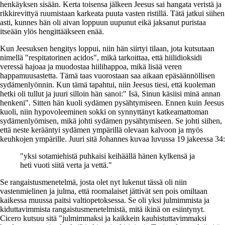
henkäyksen sisään. Kerta toisensa jälkeen Jeesus sai hangata veristä ja
rikkirevittyä ruumistaan karkeata puuta vasten ristillä. Tätä jatkui siihen
asti, kunnes hän oli aivan loppuun uupunut eikä jaksanut puristaa
itseään ylös hengittääkseen enää.
Kun Jeesuksen hengitys loppui, niin hän siirtyi tilaan, jota kutsutaan
nimellä "respitatorinen acidos", mikä tarkoittaa, että hiilidioksidi
veressä hajoaa ja muodostaa hiilihappoa, mikä lisää veren
happamuusastetta. Tämä taas vuorostaan saa aikaan epäsäännöllisen
sydämenlyönnin. Kun tämä tapahtui, niin Jeesus tiesi, että kuoleman
hetki oli tullut ja juuri silloin hän sanoi:" Isä, Sinun käsiisi minä annan
henkeni". Sitten hän kuoli sydämen pysähtymiseen. Ennen kuin Jeesus
kuoli, niin hypovoleeminen sokki on synnyttänyt katkeamattoman
sydämenlyömisen, mikä johti sydämen pysähtymiseen. Se johti siihen,
että neste kerääntyi sydämen ympärillä olevaan kalvoon ja myös
keuhkojen ympärille. Juuri sitä Johannes kuvaa luvussa 19 jakeessa 34:
"yksi sotamiehistä puhkaisi keihäällä hänen kylkensä ja
heti vuoti siitä verta ja vettä."
Se rangaistusmenetelmä, josta olet nyt lukenut tässä oli niin
vastenmielinen ja julma, että roomalaiset jättivät sen pois omiltaan
kaikessa muussa paitsi valtiopetoksessa. Se oli yksi julmimmista ja
kiduttavimmista rangaistusmenetelmistä, mitä ikinä on esiintynyt.
Cicero kutsuu sitä "julmimmaksi ja kaikkein kauhistuttavimmaksi