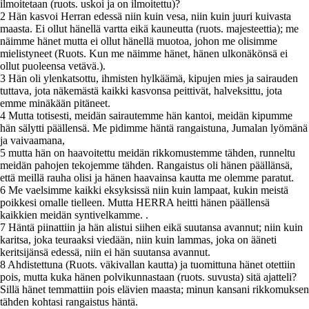
ilmoitetaan (ruots. uskoi ja on ilmoitettu)?
2 Hän kasvoi Herran edessä niin kuin vesa, niin kuin juuri kuivasta
maasta. Ei ollut hänellä vartta eikä kauneutta (ruots. majesteettia); me
näimme hänet mutta ei ollut hänellä muotoa, johon me olisimme
mielistyneet (Ruots. Kun me näimme hänet, hänen ulkonäkönsä ei
ollut puoleensa vetävä.).
3 Hän oli ylenkatsottu, ihmisten hylkäämä, kipujen mies ja sairauden
tuttava, jota näkemästä kaikki kasvonsa peittivät, halveksittu, jota
emme minäkään pitäneet.
4 Mutta totisesti, meidän sairautemme hän kantoi, meidän kipumme
hän sälytti päällensä. Me pidimme häntä rangaistuna, Jumalan lyömänä
ja vaivaamana,
5 mutta hän on haavoitettu meidän rikkomustemme tähden, runneltu
meidän pahojen tekojemme tähden. Rangaistus oli hänen päällänsä,
että meillä rauha olisi ja hänen haavainsa kautta me olemme paratut.
6 Me vaelsimme kaikki eksyksissä niin kuin lampaat, kukin meistä
poikkesi omalle tielleen. Mutta HERRA heitti hänen päällensä
kaikkien meidän syntivelkamme. .
7 Häntä piinattiin ja hän alistui siihen eikä suutansa avannut; niin kuin
karitsa, joka teuraaksi viedään, niin kuin lammas, joka on ääneti
keritsijänsä edessä, niin ei hän suutansa avannut.
8 Ahdistettuna (Ruots. väkivallan kautta) ja tuomittuna hänet otettiin
pois, mutta kuka hänen polvikunnastaan (ruots. suvusta) sitä ajatteli?
Sillä hänet temmattiin pois elävien maasta; minun kansani rikkomuksen
tähden kohtasi rangaistus häntä.