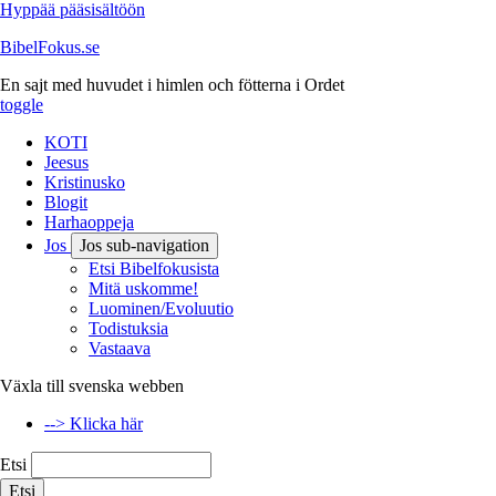
Hyppää pääsisältöön
BibelFokus.se
En sajt med huvudet i himlen och fötterna i Ordet
toggle
KOTI
Jeesus
Kristinusko
Blogit
Harhaoppeja
Jos
Jos sub-navigation
Etsi Bibelfokusista
Mitä uskomme!
Luominen/Evoluutio
Todistuksia
Vastaava
Växla till svenska webben
--> Klicka här
Etsi