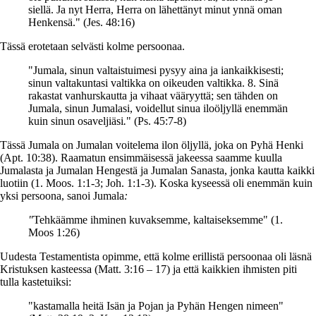
siellä. Ja nyt Herra, Herra on lähettänyt minut ynnä oman
Henkensä." (Jes. 48:16)
Tässä erotetaan selvästi kolme persoonaa.
"Jumala, sinun valtaistuimesi pysyy aina ja iankaikkisesti;
sinun valtakuntasi valtikka on oikeuden valtikka. 8. Sinä
rakastat vanhurskautta ja vihaat vääryyttä; sen tähden on
Jumala, sinun Jumalasi, voidellut sinua iloöljyllä enemmän
kuin sinun osaveljiäsi
.
" (Ps. 45:7-8)
Tässä Jumala on Jumalan voitelema ilon öljyllä, joka on Pyhä Henki
(Apt. 10:38). Raamatun ensimmäisessä jakeessa saamme kuulla
Jumalasta ja Jumalan Hengestä ja Jumalan Sanasta, jonka kautta kaikki
luotiin (1. Moos. 1:1-3; Joh. 1:1-3). Koska kyseessä oli enemmän kuin
yksi persoona, sanoi Jumala
:
"
Tehkäämme ihminen kuvaksemme, kaltaiseksemme" (1.
Moos 1:26)
Uudesta Testamentista opimme, että kolme erillistä persoonaa oli läsnä
Kristuksen kasteessa (Matt. 3:16 – 17) ja että kaikkien ihmisten piti
tulla kastetuiksi:
"kastamalla heitä Isän ja Pojan ja Pyhän Hengen nimeen"