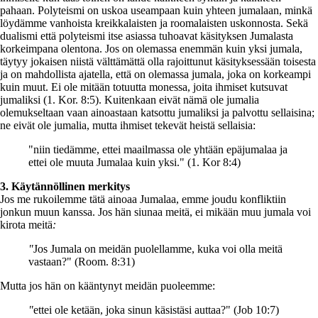
pahaan. Polyteismi on uskoa useampaan kuin yhteen jumalaan, minkä
löydämme vanhoista kreikkalaisten ja roomalaisten uskonnosta. Sekä
dualismi että polyteismi itse asiassa tuhoavat käsityksen Jumalasta
korkeimpana olentona. Jos on olemassa enemmän kuin yksi jumala,
täytyy jokaisen niistä välttämättä olla rajoittunut käsityksessään toisesta
ja on mahdollista ajatella, että on olemassa jumala, joka on korkeampi
kuin muut. Ei ole mitään totuutta monessa, joita ihmiset kutsuvat
jumaliksi (1. Kor. 8:5). Kuitenkaan eivät nämä ole jumalia
olemukseltaan vaan ainoastaan katsottu jumaliksi ja palvottu sellaisina;
ne eivät ole jumalia, mutta ihmiset tekevät heistä sellaisia:
"niin tiedämme, ettei maailmassa ole yhtään epäjumalaa ja
ettei ole muuta Jumalaa kuin yksi." (1. Kor 8:4)
3. Käytännöllinen merkitys
Jos me rukoilemme tätä ainoaa Jumalaa, emme joudu konfliktiin
jonkun muun kanssa. Jos hän siunaa meitä, ei mikään muu jumala voi
kirota meitä
:
"
Jos Jumala on meidän puolellamme, kuka voi olla meitä
vastaan?" (Room. 8:31)
Mutta jos hän on kääntynyt meidän puoleemme:
"
ettei ole ketään, joka sinun käsistäsi auttaa?" (Job 10:7)