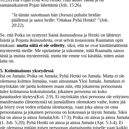
samanaikaisesti Pojan lähettämä (Joh. 15:26
).
"
Ja tämän sanottuaan hän (Jeesus) puhalsi heidän
päällensä ja sanoi heille: 'Ottakaa Pyhä Henki!' "(Joh.
20:22).
Se, että Poika on syntynyt Isästä ikuisuudessa ja Henki on lähtenyt
Isästä ja Pojasta ikuisuudesta, ovat selviä tosiasioista Raamatun opin
mukaan:
mutta niitä ei ole selitetty
, siksi, että ne ovat käsittämättömiä
mysteereitä meille. Me opetamme ja uskomme, mitä Raamattu sanoo
tästä ja muista mysteereistä, mutta me emme voi käsittää, miten asian
laita on.
5. Kolminaisuus ykseydessä
Isä on Jumala; Poika on Jumala; Pyhä Henki on Jumala. Mutta ei ole
olemassa kolmea Jumalaa, vaan ainoastaan Yksi Jumala. Jumaluus ei
myöskään ole jaettu kolmeen osaan niin, että jokaisesta persoonasta
tulee kolmasosa kokonaisuutta; jokainen persoona on koko
jumaluuden täyteys(Kol. 2:9). Ei myöskään yksi persoona ole erityinen
manifestaatio (ilmentymä) tai jumalallisen olemuksen vaihe, kuten jää
ja höyry ovat veden erilaisia olomuotoja, vaan joka ainoa on oma
persoonansa ja jokainen persoona on kokonaan ja täysin Jumala. Siksi
Isä on ainoa ja ainoa Jumala(Joh. 17:3); Poika on ainoa ja ainoa Jumala
(1. Joh. 5:20); Pyhä Henki on ainoa ja ainoa Jumala (Apt. 5:3-4). Ei
ole olemassa mitään toisen persoonan alamaisuutta toiselle vaan kaikki