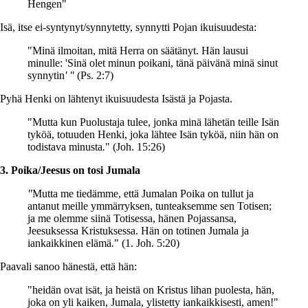
Hengen"
Isä, itse ei-syntynyt/synnytetty, synnytti Pojan ikuisuudesta:
"Minä ilmoitan, mitä Herra on säätänyt. Hän lausui
minulle: 'Sinä olet minun poikani, tänä päivänä minä sinut
synnytin
' "
(Ps. 2:7)
Pyhä Henki on lähtenyt ikuisuudesta Isästä ja Pojasta.
"Mutta kun Puolustaja tulee, jonka minä lähetän teille Isän
tyköä, totuuden Henki, joka lähtee Isän tyköä, niin hän on
todistava minusta
.
" (Joh. 15:26)
3. Poika/Jeesus on tosi Jumala
"
Mutta me tiedämme, että Jumalan Poika on tullut ja
antanut meille ymmärryksen, tunteaksemme sen Totisen;
ja me olemme siinä Totisessa, hänen Pojassansa,
Jeesuksessa Kristuksessa. Hän on totinen Jumala ja
iankaikkinen elämä
.
" (1. Joh. 5:20)
Paavali sanoo hänestä, että hän:
"heidän ovat isät, ja heistä on Kristus lihan puolesta, hän,
joka on yli kaiken, Jumala, ylistetty iankaikkisesti, amen!"