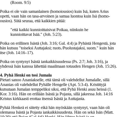
(Room. 9:5)
Poika ei ole vain samanlainen (homoiousios) kuin Isä, kuten Arius
opetti, vaan hän on tasa-arvoinen ja samaa luontoa kuin Isä (homo-
ousios). Siitä seuraa, että kaikkien pitää:
"että kaikki kunnioittaisivat Poikaa, niinkuin he
kunnioittavat Isää." (Joh. 5:23).
Poika on erillinen Isästä (Joh. 3:16; Gal. 4:4) ja Pyhästä Hengestä, jota
hän kutsuu "toiseksi Auttajaksi; ruots./Puolustajaksi, suom." kuin hän
itse (Joh. 14:16–17).
Poika on syntynyt Isästä iankaikkisuudessa (Ps. 2:7; Joh. 3:16), ja
yhdessä Isän kanssa lähettää maailmaan totuuden Hengen (Joh. 15:26).
4. Pyhä Henki on tosi Jumala
Pietari sanoo Ananiakselle, että tämä oli valehdellut Jumalalle, sillä
Ananias oli valehdellut Pyhälle Hengelle (Apt. 5:3-4). Kristittyjä
kutsutaan Jumalan temppeliksi siksi, että Pyhä Henki asuu heissä (1.
Kor. 3:16). Hän on erillään Isästä ja Pojasta, sillä jakeessa Joh. 14:16
Kristus kirkkaasti erottaa itsensä Isästä ja Auttajasta.
Pyhää Henkeä ei siitetty eikä hän myöskään syntynyt, vaan hän oli
olemassa Isästä ja Pojasta iankaikkisuudesta. Hän on sekä Isän (Matt.
10:20) että Pojan (Gal 4:6) Henki. Hän lähtee Isästä ja on