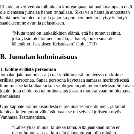
Ei kukaan voi vedota mihinkään korkeampaan tai mahtavampaan eikä
ole olemassa jumalaa hänen rinnallaan. Siksi vain häntä ja ainoastaan
häntä meidän tulee rukoilla ja jonka puoleen meidän täytyy kääntyä
saadaksemme avun ja pelastuksen.
"
Mutta tämä on iankaikkinen elämä, että he tuntevat sinut,
joka yksin olet totinen Jumala, ja hänet, jonka sinä olet
lähettänyt, Jeesuksen Kristuksen
"
(Joh. 17:3)
B. Jumalan kolminaisuus
1. Kolme erillistä persoonaa
Jumalan jakamattomassa ja näkymättömässä luonteessa on kolme
erillistä persoonaa. Sanaa persoona käytetään samassa merkityksessä
kuin mitä se tarkoittaa kirkon vanhojen kirjailijoiden kielessä. Se kuvaa
jotain, joka ei ole osa tai ominaisuus jossain muussa vaan on olemassa
itsenäisenä.
Opinkappale kolminaisuudesta ei ole uusitestamentillinen, jatkunut
kehitys, kuten jotkut väittävät, vaan se on selvästi julistettu myös
Vanhassa Testamentissa.
"Lähestykää minua, kuulkaa tämä: Alkujaankaan minä en
ole puhunut salassa; kun nämä tapahtuivat, olin minä jo