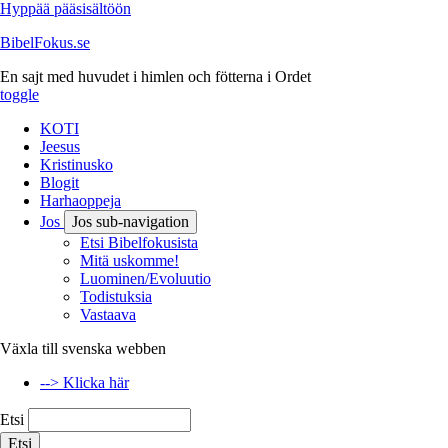
Hyppää pääsisältöön
BibelFokus.se
En sajt med huvudet i himlen och fötterna i Ordet
toggle
KOTI
Jeesus
Kristinusko
Blogit
Harhaoppeja
Jos
Jos sub-navigation
Etsi Bibelfokusista
Mitä uskomme!
Luominen/Evoluutio
Todistuksia
Vastaava
Växla till svenska webben
--> Klicka här
Etsi