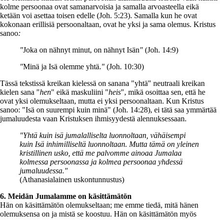
kolme persoonaa ovat samanarvoisia ja samalla arvoasteella eikä
ketään voi asettaa toisen edelle (Joh. 5:23). Samalla kun he ovat
kokonaan erillisiä persoonaltaan, ovat he yksi ja sama olemus. Kristus
sanoo
:
"
Joka on nähnyt minut, on nähnyt Isän
"
(Joh. 14:9)
"
Minä ja Isä olemme yhtä.
"
(Joh. 10:30)
Tässä tekstissä kreikan kielessä on sanana "yhtä" neutraali kreikan
kielen sana "
hen
" eikä maskuliini "
heis
", mikä osoittaa sen, että he
ovat yksi olemukseltaan, mutta ei yksi persoonaltaan. Kun Kristus
sanoo: "Isä on suurempi kuin minä" (Joh. 14:28), ei tätä saa ymmärtää
jumaluudesta vaan Kristuksen ihmisyydestä alennuksessaan.
"Yhtä kuin isä jumalalliselta luonnoltaan, vähäisempi
kuin Isä inhimilliseltä luonnoltaan. Mutta tämä on yleinen
kristillinen usko, että me palvomme ainoaa Jumalaa
kolmessa persoonassa ja kolmea persoonaa yhdessä
jumaluudessa."
(Athanasialainen uskontunnustus)
6. Meidän Jumalamme on käsittämätön
Hän on käsittämätön olemukseltaan; me emme tiedä, mitä hänen
olemuksensa on ja mistä se koostuu. Hän on käsittämätön myös