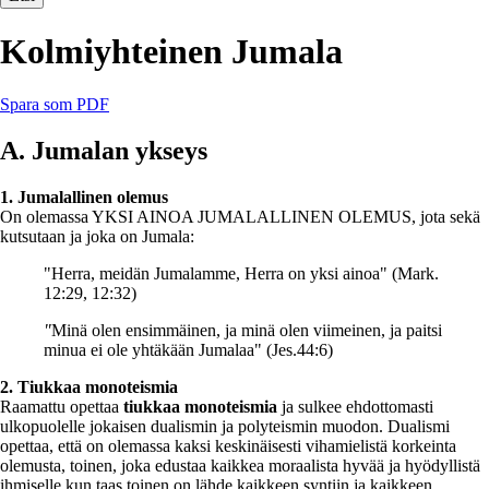
Kolmiyhteinen Jumala
Spara som PDF
A. Jumalan ykseys
1. Jumalallinen olemus
On olemassa YKSI AINOA JUMALALLINEN OLEMUS, jota sekä
kutsutaan ja joka on Jumala:
"Herra, meidän Jumalamme, Herra on yksi ainoa" (Mark.
12:29, 12:32)
"
Minä olen ensimmäinen, ja minä olen viimeinen, ja paitsi
minua ei ole yhtäkään Jumalaa" (Jes.44:6)
2. Tiukkaa monoteismia
Raamattu opettaa
tiukkaa monoteismia
ja sulkee ehdottomasti
ulkopuolelle jokaisen dualismin ja polyteismin muodon. Dualismi
opettaa, että on olemassa kaksi keskinäisesti vihamielistä korkeinta
olemusta, toinen, joka edustaa kaikkea moraalista hyvää ja hyödyllistä
ihmiselle kun taas toinen on lähde kaikkeen syntiin ja kaikkeen