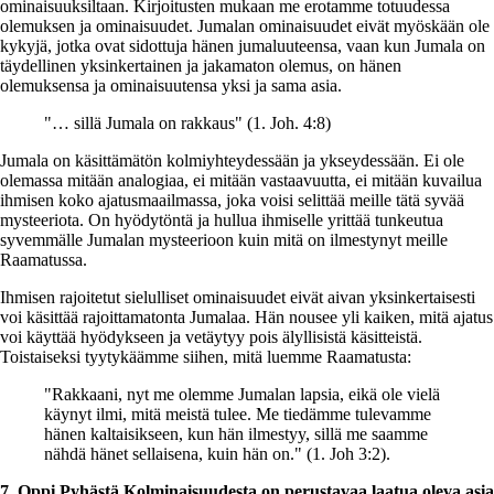
ominaisuuksiltaan. Kirjoitusten mukaan me erotamme totuudessa
olemuksen ja ominaisuudet. Jumalan ominaisuudet eivät myöskään ole
kykyjä, jotka ovat sidottuja hänen jumaluuteensa, vaan kun Jumala on
täydellinen yksinkertainen ja jakamaton olemus, on hänen
olemuksensa ja ominaisuutensa yksi ja sama asia.
"… sillä Jumala on rakkaus" (1. Joh. 4:8)
Jumala on käsittämätön kolmiyhteydessään ja ykseydessään. Ei ole
olemassa mitään analogiaa, ei mitään vastaavuutta, ei mitään kuvailua
ihmisen koko ajatusmaailmassa, joka voisi selittää meille tätä syvää
mysteeriota. On hyödytöntä ja hullua ihmiselle yrittää tunkeutua
syvemmälle Jumalan mysteerioon kuin mitä on ilmestynyt meille
Raamatussa.
Ihmisen rajoitetut sielulliset ominaisuudet eivät aivan yksinkertaisesti
voi käsittää rajoittamatonta Jumalaa. Hän nousee yli kaiken, mitä ajatus
voi käyttää hyödykseen ja vetäytyy pois älyllisistä käsitteistä.
Toistaiseksi tyytykäämme siihen, mitä luemme Raamatusta:
"Rakkaani, nyt me olemme Jumalan lapsia, eikä ole vielä
käynyt ilmi, mitä meistä tulee. Me tiedämme tulevamme
hänen kaltaisikseen, kun hän ilmestyy, sillä me saamme
nähdä hänet sellaisena, kuin hän on." (1. Joh 3:2).
7. Oppi Pyhästä Kolminaisuudesta on perustavaa laatua oleva asia