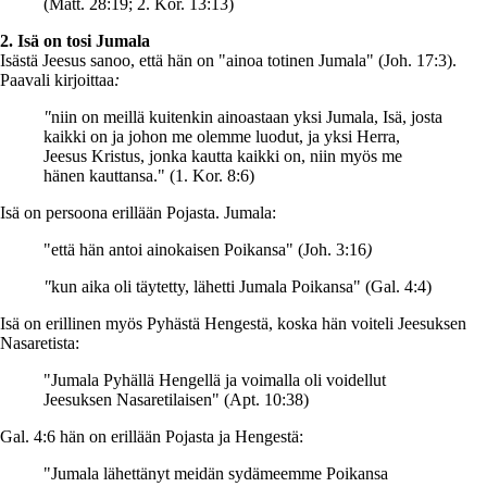
(Matt. 28:19; 2. Kor. 13:13)
2. Isä on tosi Jumala
Isästä Jeesus sanoo, että hän on "ainoa totinen Jumala" (Joh. 17:3).
Paavali kirjoittaa
:
"
niin on meillä kuitenkin ainoastaan yksi Jumala, Isä, josta
kaikki on ja johon me olemme luodut, ja yksi Herra,
Jeesus Kristus, jonka kautta kaikki on, niin myös me
hänen kauttansa." (1. Kor. 8:6)
Isä on persoona erillään Pojasta. Jumala:
"että hän antoi ainokaisen Poikansa" (Joh. 3:16
)
"
kun aika oli täytetty, lähetti Jumala Poikansa" (Gal. 4:4)
Isä on erillinen myös Pyhästä Hengestä, koska hän voiteli Jeesuksen
Nasaretista:
"Jumala Pyhällä Hengellä ja voimalla oli voidellut
Jeesuksen Nasaretilaisen" (Apt. 10:38)
Gal. 4:6 hän on erillään Pojasta ja Hengestä:
"Jumala lähettänyt meidän sydämeemme Poikansa