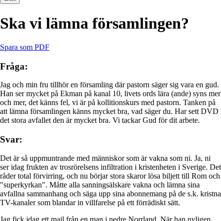
Ska vi lämna församlingen?
Spara som PDF
Fråga:
Jag och min fru tillhör en församling där pastorn säger sig vara en gud.
Han ser mycket på Ekman på kanal 10, livets ords lära (ande) syns mer
och mer, det känns fel, vi är på kollitionskurs med pastorn. Tanken på
att lämna församlingen känns mycket bra, vad säger du. Har sett DVD
det stora avfallet den är mycket bra. Vi tackar Gud för dit arbete.
Svar:
Det är så uppmuntrande med människor som är vakna som ni. Ja, ni
ser idag frukten av trosrörelsens infiltration i kristenheten i Sverige. Det
råder total förvirring, och nu börjar stora skaror lösa biljett till Rom och
"superkyrkan". Måtte alla sanningsälskare vakna och lämna sina
avfallna sammanhang och säga upp sina abonnemang på de s.k. kristna
TV-kanaler som blandar in villfarelse på ett förrädiskt sätt.
Jag fick idag ett mail från en man i nedre Norrland. När han nyligen