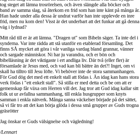
tog steget att lämna trosrörelsen, och även slängde alla böcker och
band av samma slag, så återkom en frid som han inte känt på många år.
Han hade under alla dessa år undrat varför han inte upplevde en inre
frid, men nu kom den! Visst är det underbart att det funkar att gå denna
väg i lydnad?
Mitt råd till er är att lämna. "Dragen ut" som Bibeln säger. Ta inte del i
synderna. Var inte rädda att stå utanför en etablerad församling. Det
finns SÅ mycket att göra i vår vanliga vardag bland grannar, vänner
och sargade människor. Ni har ju varandra, och er bön och
bibelläsning är det viktigaste i ert andliga liv. Där två (eller fler) är
församlade är Jesus med, och vad kan bli bättre än det?! Inget, om vi
skall ha tilltro till Jesu löfte. Vi behöver inte de stora sammanhangen.
För Gud dög det med ett enkelt stall att födas i. Än idag kan hans stora
verk födas i "ett enkelt stall". Så stilla er med detta och be om att er
gemenskap får växa om Herren vill det. Jag tror att Gud idag kallar sitt
folk ut ur avfallna sammanhang, till enkla husgrupper som knyts
samman i enkla nätverk. Många sanna väckelser började på det sättet,
så vi får tro att det kan börja glöda i dessa små grupper av Guds trogna
gräsrötter
Jag önskar er Guds välsignelse och vägledning!
/Lennart