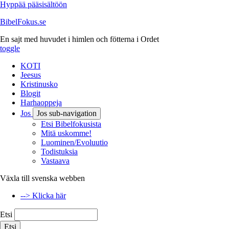
Hyppää pääsisältöön
BibelFokus.se
En sajt med huvudet i himlen och fötterna i Ordet
toggle
KOTI
Jeesus
Kristinusko
Blogit
Harhaoppeja
Jos
Jos sub-navigation
Etsi Bibelfokusista
Mitä uskomme!
Luominen/Evoluutio
Todistuksia
Vastaava
Växla till svenska webben
--> Klicka här
Etsi