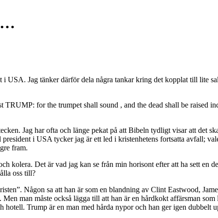
p…
 i USA. Jag tänker därför dela några tankar kring det kopplat till lite sa
ast TRUMP: for the trumpet shall sound , and the dead shall be raised in
n. Jag har ofta och länge pekat på att Bibeln tydligt visar att det skall 
resident i USA tycker jag är ett led i kristenhetens fortsatta avfall; val
ngre fram.
st och kolera. Det är vad jag kan se från min horisont efter att ha sett e
la oss till?
a ”kristen”. Någon sa att han är som en blandning av Clint Eastwood, 
. Men man måste också lägga till att han är en hårdkokt affärsman som
ch hotell. Trump är en man med hårda nypor och han ger igen dubbelt u