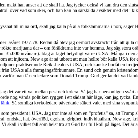
den makt han anser att de skall ha. Jag tycker också vi kan dra den slutsa
ntroll över vad som sker, och han kan ha särskilda avsikter med det i ki
ssnat till mina ord, skall jag kalla på alla folkstammarna i norr, säger 
er läsåret 1977-78. Redan då blev jag oerhört avskräckt från att gilla det
ar rökte marijuana där – om föräldrarna inte var hemma. Jag såg stora or
 (runt 35.000 invånare). Idag är läget betydligt värre i USA. Många i d
igt som att injicera. New age är så utbrett att man hellre bör kalla USA fö
ljoner praktiserande Reiki-healers i USA, och kanske bortåt en tredjede
hört från USA:s alla framgångsförkunnare. En sund och genuin kristendom ä
h varför man får en ledare som Donald Trump. Gud ger landet vad landet
ag det var ett val mellan pest och kolera. Så jag har personligen svårt a
rde nog vända politiken ryggen i ett sådant här läge, kan jag tycka. En l
 länk.
Så somliga kyrkoledare påverkade säkert valet med sina synpunkt
 president i USA. Jag tror inte så som en ”profetia” sa, att Trump sk
 ondska, hat, överflöd, egoism, girighet, individualism, New age, kristna 
skall i vilket fall som helst tro att Gud har full koll på läget. Det är al