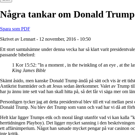
Några tankar om Donald Trum
Spara som PDF
Skrivet av Lennart - 12 november, 2016 - 10:50
Ett stort samtalsämne under denna vecka har så klart varit presidentvalet
passande bibelord:
1 Kor 15:52: ”In a moment , in the twinkling of an eye , at the l
King James Bible
Skämt åsido, men kanske Donald Trump ändå på sätt och vis är ett tidstecke
Antikrist framträder och att Jesus sedan återkommer. Valet av Trump till p
har ju ännu inte sett vad han skall hitta på, så det får vi säga mer om lä
Personligen tycker jag att detta presidentval blev till ett val mellan pe
Donald Trump. Nu blev det Trump som vann och vad har vi då att förhål
Helt klar ligger Trumps etik och moral långt utanför vad vi kan kall
herrtidningen Playboy). Det ligger mycket sanning i den beskrivningen
ett affärsimperium. Något han satsade mycket pengar på var casinon o
inte kritik.