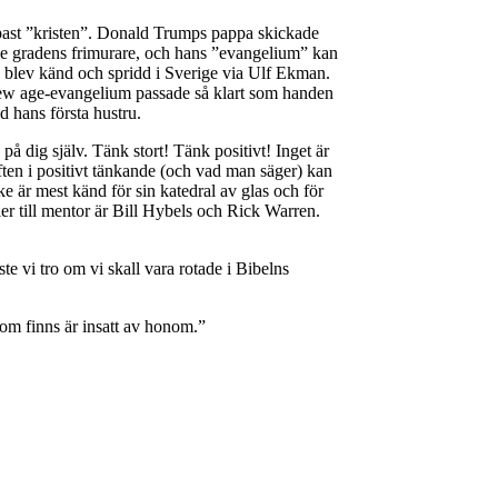
appast ”kristen”. Donald Trumps pappa skickade
:e gradens frimurare, och hans ”evangelium” kan
e blev känd och spridd i Sverige via Ulf Ekman.
 New age-evangelium passade så klart som handen
hans första hustru.
å dig själv. Tänk stort! Tänk positivt! Inget är
aften i positivt tänkande (och vad man säger) kan
e är mest känd för sin katedral av glas och för
r till mentor är Bill Hybels och Rick Warren.
te vi tro om vi skall vara rotade i Bibelns
om finns är insatt av honom.”