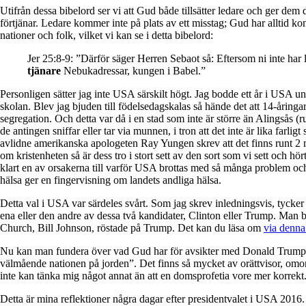
Utifrån dessa bibelord ser vi att Gud både tillsätter ledare och ger dem 
förtjänar. Ledare kommer inte på plats av ett misstag; Gud har alltid ko
nationer och folk, vilket vi kan se i detta bibelord:
Jer 25:8-9: ”Därför säger Herren Sebaot så: Eftersom ni inte har ly
tjänare
Nebukadressar, kungen i Babel.”
Personligen sätter jag inte USA särskilt högt. Jag bodde ett år i USA und
skolan. Blev jag bjuden till födelsedagskalas så hände det att 14-åring
segregation. Och detta var då i en stad som inte är större än Alingsås
de antingen sniffar eller tar via munnen, i tron att det inte är lika farl
avlidne amerikanska apologeten Ray Yungen skrev att det finns runt 2 mi
om kristenheten så är dess tro i stort sett av den sort som vi sett och 
klart en av orsakerna till varför USA brottas med så många problem oc
hälsa ger en fingervisning om landets andliga hälsa.
Detta val i USA var särdeles svårt. Som jag skrev inledningsvis, tycker j
ena eller den andre av dessa två kandidater, Clinton eller Trump. Man bo
Church, Bill Johnson, röstade på Trump. Det kan du läsa om
via denna
Nu kan man fundera över vad Gud har för avsikter med Donald Trump som
välmående nationen på jorden”. Det finns så mycket av orättvisor, omoral,
inte kan tänka mig något annat än att en domsprofetia vore mer korrekt. Vi 
Detta är mina reflektioner några dagar efter presidentvalet i USA 2016.