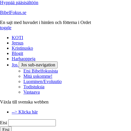
Hyppää pääsisältöön
BibelFokus.se
En sajt med huvudet i himlen och fötterna i Ordet
toggle
KOTI
Jeesus
Kristinusko
Blogit
Harhaoppeja
Jos
Jos sub-navigation
Etsi Bibelfokusista
Mitä uskomme!
Luominen/Evoluutio
Todistuksia
Vastaava
Växla till svenska webben
--> Klicka här
Etsi