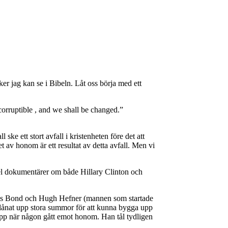
ker jag kan se i Bibeln. Låt oss börja med ett
corruptible , and we shall be changed.”
ske ett stort avfall i kristenheten före det att
et av honom är ett resultat av detta avfall. Men vi
n del dokumentärer om både Hillary Clinton och
James Bond och Hugh Hefner (mannen som startade
 lånat upp stora summor för att kunna bygga upp
pp när någon gått emot honom. Han tål tydligen