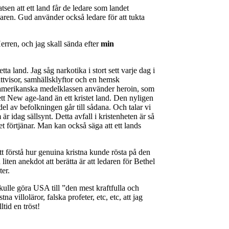
tsen att ett land får de ledare som landet
karen. Gud använder också ledare för att tukta
Herren, och jag skall sända efter
min
ta land. Jag såg narkotika i stort sett varje dag i
ättvisor, samhällsklyftor och en hemsk
en amerikanska medelklassen använder heroin, som
r ett New age-land än ett kristet land. Den nyligen
l av befolkningen går till sådana. Och talar vi
r idag sällsynt. Detta avfall i kristenheten är så
 förtjänar. Man kan också säga att ett lands
tt förstå hur genuina kristna kunde rösta på den
iten anekdot att berätta är att ledaren för Bethel
er.
ulle göra USA till ”den mest kraftfulla och
villoläror, falska profeter, etc, etc, att jag
ltid en tröst!