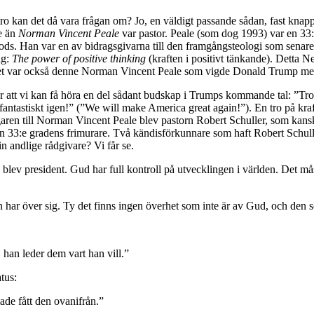
n tro kan det då vara frågan om? Jo, en väldigt passande sådan, fast kn
re än
Norman Vincent Peale
var pastor. Peale (som dog 1993) var en 33
ods. Han var en av bidragsgivarna till den framgångsteologi som senar
ng:
The power of positive thinking
(kraften i positivt tänkande). Detta
t var också denne Norman Vincent Peale som vigde Donald Trump med 
 att vi kan få höra en del sådant budskap i Trumps kommande tal: ”Tro p
a fantastiskt igen!” (”We will make America great again!”). En tro på kr
garen till Norman Vincent Peale blev pastorn Robert Schuller, som kansk
 33:e gradens frimurare. Två kändisförkunnare som haft Robert Schulle
n andlige rådgivare? Vi får se.
blev president. Gud har full kontroll på utvecklingen i världen. Det mås
har över sig. Ty det finns ingen överhet som inte är av Gud, och den s
han leder dem vart han vill.”
tus:
ade fått den ovanifrån.”