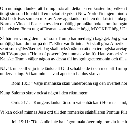
Om nu någon tänker att Trump trots allt detta har en kristen tro, vilke
tidigt sin son Donald till en metodistkyrka i New York där ingen mind
bäst beskrivas som en mix av New age-tankar och en del kristet tankeg
Norman Vincent Peale skrev den omåttligt populära boken om framgå
i handsken för en ung affärsman som siktade högt, MYCKET högt! De
Så här har vi nog den ”tro” som Trump har med sig i bagaget. Jag gissar
omöjligt bara du tror på det!”. Eller varför inte: ”Vi skall göra Amerik
se ut som självsäkerhet. Jag skall också nämna att den teologiska arvta
sitt TV-program ”Hour of power” (en timma av kraft). Han var också en
Kanske Trump väljer någon av dessa till invigningsceremonin och till si
Nåväl, nu skall vi ju inte tänka att Gud schabblade i och med att Trump 
undervisning. Vi kan minnas vad aposteln Paulus skrev:
Rom 13:1: ”Varje människa skall underordna sig den överhet hon 
Kung Salomo skrev också något i den riktningen:
Ords 21:1: ”Kungens tankar är som vattenbäckar i Herrens hand, 
Vi kan också minnas Jesu ord till den romerske ståthållaren Pontius Pila
Joh 19:11: ”Du skulle inte ha någon makt över mig, om du inte h