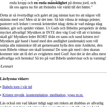
enda kropp och
en enda mänsklighet
på denna jord, och
låt oss agera nu för att förändra vår värld till det bättre."
Detta är så övertydligt och galet att jag nästan kan tro att någon vill
skämta med oss! Men så är det inte. Så här vilsna är många präster,
pastorer och ledare i svensk kristenhet idag; detta är vad många idag
tänker, gör och sprider vidare. Ur Guds och Bibelns perspektiv är detta
mycket allvarligt! Mystiken är INTE den väg Gud vill att vi kristna
skall gå! Mystiken leder BORT ifrån en sann och sund kristen tro!
Mystiken går hand i hand med den andlighet (andemakt) som vill
snärja alla människor till att gemensamt hylla den siste Antikrist, den
som Bibeln vittnar om skall komma! De som går med i den skaran
kommer inte att få del av evigheten med Gud! Just det är det allra mest
allvarliga och hemska! Så tro på vad Bibeln undervisar och ta varning!
/Lennart
Läs/lyssna vidare:
•
Babels torn i vår tid
•
Kristen mystik, kontemplation, meditation, yoga m.m.
Läs också om vad läkare tidigt sagt om risken att drabbas av allvarlig