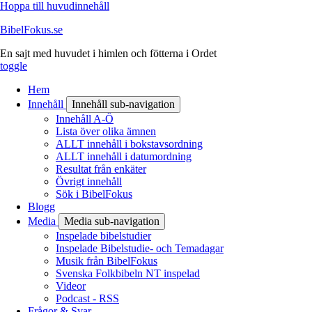
Hoppa till huvudinnehåll
BibelFokus.se
En sajt med huvudet i himlen och fötterna i Ordet
toggle
Hem
Innehåll
Innehåll sub-navigation
Innehåll A-Ö
Lista över olika ämnen
ALLT innehåll i bokstavsordning
ALLT innehåll i datumordning
Resultat från enkäter
Övrigt innehåll
Sök i BibelFokus
Blogg
Media
Media sub-navigation
Inspelade bibelstudier
Inspelade Bibelstudie- och Temadagar
Musik från BibelFokus
Svenska Folkbibeln NT inspelad
Videor
Podcast - RSS
Frågor & Svar