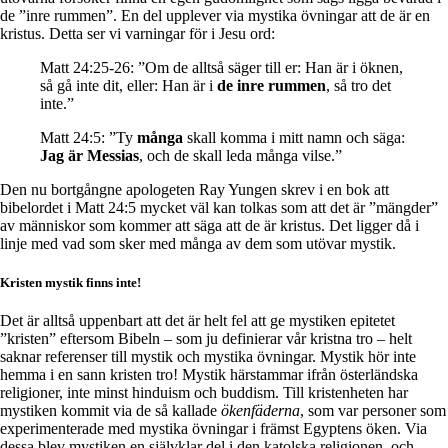
de ”inre rummen”. En del upplever via mystika övningar att de är en
kristus. Detta ser vi varningar för i Jesu ord:
Matt 24:25-26: ”Om de alltså säger till er: Han är i öknen,
så gå inte dit, eller: Han är i
de inre rummen
, så tro det
inte.”
Matt 24:5: ”Ty
många
skall komma i mitt namn och säga:
Jag är Messias
, och de skall leda många vilse.”
Den nu bortgångne apologeten Ray Yungen skrev i en bok att
bibelordet i Matt 24:5 mycket väl kan tolkas som att det är ”mängder”
av människor som kommer att säga att de är kristus. Det ligger då i
linje med vad som sker med många av dem som utövar mystik.
Kristen mystik finns inte!
Det är alltså uppenbart att det är helt fel att ge mystiken epitetet
”kristen” eftersom Bibeln – som ju definierar vår kristna tro – helt
saknar referenser till mystik och mystika övningar. Mystik hör inte
hemma i en sann kristen tro! Mystik härstammar ifrån österländska
religioner, inte minst hinduism och buddism. Till kristenheten har
mystiken kommit via de så kallade
ökenfäderna
, som var personer som
experimenterade med mystika övningar i främst Egyptens öken. Via
dessa blev mystiken en självklar del i den katolska religionen, och