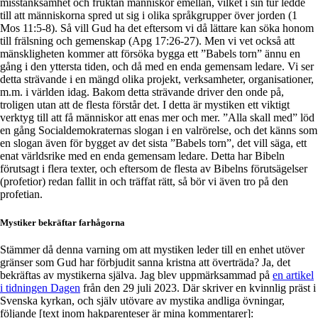
misstänksamhet och fruktan människor emellan, vilket i sin tur ledde
till att människorna spred ut sig i olika språkgrupper över jorden (1
Mos 11:5-8). Så vill Gud ha det eftersom vi då lättare kan söka honom
till frälsning och gemenskap (Apg 17:26-27). Men vi vet också att
mänskligheten kommer att försöka bygga ett ”Babels torn” ännu en
gång i den yttersta tiden, och då med en enda gemensam ledare. Vi ser
detta strävande i en mängd olika projekt, verksamheter, organisationer,
m.m. i världen idag. Bakom detta strävande driver den onde på,
troligen utan att de flesta förstår det. I detta är mystiken ett viktigt
verktyg till att få människor att enas mer och mer. ”Alla skall med” löd
en gång Socialdemokraternas slogan i en valrörelse, och det känns som
en slogan även för bygget av det sista ”Babels torn”, det vill säga, ett
enat världsrike med en enda gemensam ledare. Detta har Bibeln
förutsagt i flera texter, och eftersom de flesta av Bibelns förutsägelser
(profetior) redan fallit in och träffat rätt, så bör vi även tro på den
profetian.
Mystiker bekräftar farhågorna
Stämmer då denna varning om att mystiken leder till en enhet utöver
gränser som Gud har förbjudit sanna kristna att överträda? Ja, det
bekräftas av mystikerna själva. Jag blev uppmärksammad på
en artikel
i tidningen Dagen
från den 29 juli 2023. Där skriver en kvinnlig präst i
Svenska kyrkan, och själv utövare av mystika andliga övningar,
följande [text inom hakparenteser är mina kommentarer]: