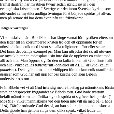
främst därifrån har mystiken tyvärr sedan spridit sig in i den
evangeliska kristenheten. I Sverige var det inom Svenska kyrkan som
utövandet av mystika andliga övningar först började spridas på allvar,
men på senare tid har detta även nått ut i frikyrkorna.
Tidigare varningar
Vi som skrivit här i BibelFokus har länge varnat för mystiken eftersom
den leder till en korrumperad kristen tro och ett öppnande för en
oönskad ekumenik med i stort sett alla religioner – förr eller senare.
Det finns det otaliga exempel på. Man kan uttrycka det så, att utövare
av mystik hittar en mötesplats i sitt inre där de upplever en enhet med
allt och alla. Man öppnar sig för den ockulta tanken att Gud finns i allt
och alla (vilket kallas
panenteism
) och/eller att ALLT är Gud (kallat
panteism
). Detta gör att man blir vidöppen för en ekumenik utanför de
gränser som Gud har satt upp för oss kristna och som Bibeln
undervisar oss om.
Från Bibeln vet vi att Gud
inte
såg med välbehag på människans första
stora enhetsprojekt: byggandet av Babels torn. Gud hade tvärtom
befallt människorna att föröka sig och sprida ut sig över hela jorden (1
Mos 9:1), vilket människorna vid den tiden inte vill gå med på (1 Mos
11:4). Därför ordnade Gud det så, att han splittrade upp människorna.
Detta gjorde han genom att ge dem olika språk, vilket ledde till