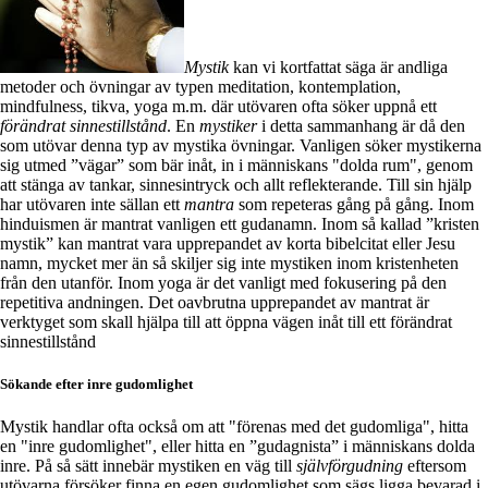
Mystik
kan vi kortfattat säga är andliga
metoder och övningar av typen meditation, kontemplation,
mindfulness, tikva, yoga m.m. där utövaren ofta söker uppnå ett
förändrat sinnestillstånd
. En
mystiker
i detta sammanhang är då den
som utövar denna typ av mystika övningar. Vanligen söker mystikerna
sig utmed ”vägar” som bär inåt, in i människans "dolda rum", genom
att stänga av tankar, sinnesintryck och allt reflekterande. Till sin hjälp
har utövaren inte sällan ett
mantra
som repeteras gång på gång. Inom
hinduismen är mantrat vanligen ett gudanamn. Inom så kallad ”kristen
mystik” kan mantrat vara upprepandet av korta bibelcitat eller Jesu
namn, mycket mer än så skiljer sig inte mystiken inom kristenheten
från den utanför. Inom yoga är det vanligt med fokusering på den
repetitiva andningen. Det oavbrutna upprepandet av mantrat är
verktyget som skall hjälpa till att öppna vägen inåt till ett förändrat
sinnestillstånd
Sökande efter inre gudomlighet
Mystik handlar ofta också om att "förenas med det gudomliga", hitta
en "inre gudomlighet", eller hitta en ”gudagnista” i människans dolda
inre. På så sätt innebär mystiken en väg till
självförgudning
eftersom
utövarna försöker finna en egen gudomlighet som sägs ligga bevarad i