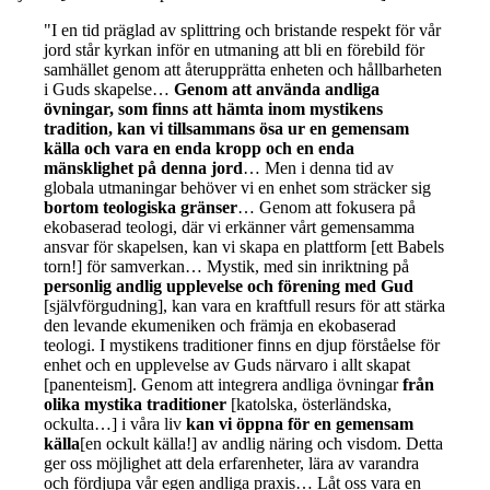
"I en tid präglad av splittring och bristande respekt för vår
jord står kyrkan inför en utmaning att bli en förebild för
samhället genom att återupprätta enheten och hållbarheten
i Guds skapelse…
Genom att använda andliga
övningar, som finns att hämta inom mystikens
tradition, kan vi tillsammans ösa ur en gemensam
källa och vara en enda kropp och en enda
mänsklighet på denna jord
… Men i denna tid av
globala utmaningar behöver vi en enhet som sträcker sig
bortom teologiska gränser
… Genom att fokusera på
ekobaserad teologi, där vi erkänner vårt gemensamma
ansvar för skapelsen, kan vi skapa en plattform [ett Babels
torn!] för samverkan… Mystik, med sin inriktning på
personlig andlig upplevelse och förening med Gud
[självförgudning], kan vara en kraftfull resurs för att stärka
den levande ekumeniken och främja en ekobaserad
teologi. I mystikens traditioner finns en djup förståelse för
enhet och en upplevelse av Guds närvaro i allt skapat
[panenteism]. Genom att integrera andliga övningar
från
olika mystika traditioner
[katolska, österländska,
ockulta…] i våra liv
kan vi öppna för en gemensam
källa
[en ockult källa!] av andlig näring och visdom. Detta
ger oss möjlighet att dela erfarenheter, lära av varandra
och fördjupa vår egen andliga praxis… Låt oss vara en