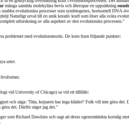
r in en godtycklig övernaturlig kraft i evolutionsprocessen. Det allmänt
ar
många samtida molekylära bevis och åberopar en uppsättning
ound
a snabba evolutionära processer som symbiogenes, horisontell DNA-öv
öjt Naturligt urval till en unik kreativ kraft som löser alla svåra evol
mplett utforskning av alla aspekter av den evolutionära processen."
ra problemet med evolutionsteorin. De kom fram följande punkter:
ya arter.
livsformer.
 vid University of Chicago) sa vid ett tillfälle:
rt och säga: 'Titta, kejsaren har inga kläder!' Folk vill inte göra det. 
 göra det. Därför säger jag det."
loger som Richard Dawkins och sagt att deras ogenomtänkta korståg mot 
.