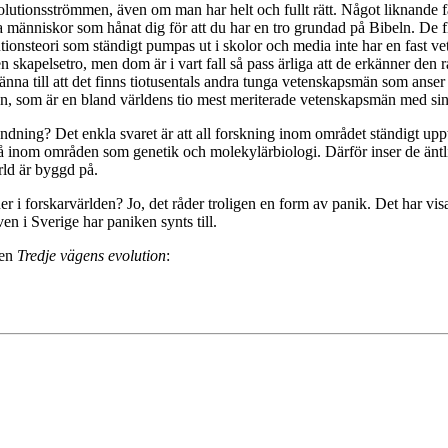
evolutionsströmmen, även om man har helt och fullt rätt. Något liknande 
a människor som hånat dig för att du har en tro grundad på Bibeln. De fle
volutionsteori som ständigt pumpas ut i skolor och media inte har en fast 
kapelsetro, men dom är i vart fall så pass ärliga att de erkänner den rå
na till att det finns tiotusentals andra tunga vetenskapsmän som anser 
rgman, som är en bland världens tio mest meriterade vetenskapsmän med 
ndning? Det enkla svaret är att all forskning inom området ständigt u
så inom områden som genetik och molekylärbiologi. Därför inser de äntli
ärld är byggd på.
i forskarvärlden? Jo, det råder troligen en form av panik. Det har visat
en i Sverige har paniken synts till.
pen
Tredje vägens evolution
: