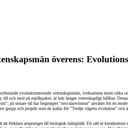
tenskapsmän överens: Evolutionsl
h fortfarande evolutionstroende vetenskapsmän, verksamma inom olika uni
ar, till och med på mjölkpaket, är inte längre vetenskapligt hållbar. De
nism"; på senare tid har begreppet "neo-darwinism" använts för en mod
t en grupp och projekt som de kallar för "Tredje vägens evolution" och
sätt att förklara ursprunget till biologisk mångfald. Ett sätt är kreationi