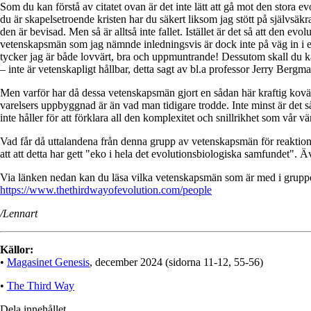
Som du kan förstå av citatet ovan är det inte lätt att gå mot den stora 
du är skapelsetroende kristen har du säkert liksom jag stött på självsäkr
den är bevisad. Men så är alltså inte fallet. Istället är det så att den e
vetenskapsmän som jag nämnde inledningsvis är dock inte på väg in i en s
tycker jag är både lovvärt, bra och uppmuntrande! Dessutom skall du kän
– inte är vetenskapligt hållbar, detta sagt av bl.a professor Jerry Be
Men varför har då dessa vetenskapsmän gjort en sådan här kraftig kovä
varelsers uppbyggnad är än vad man tidigare trodde. Inte minst är det 
inte håller för att förklara all den komplexitet och snillrikhet som vår v
Vad får då uttalandena från denna grupp av vetenskapsmän för reaktioner 
att att detta har gett "eko i hela det evolutionsbiologiska samfundet". Äv
Via länken nedan kan du läsa vilka vetenskapsmän som är med i grup
https://www.thethirdwayofevolution.com/people
/Lennart
Källor:
•
Magasinet Genesis
, december 2024 (sidorna 11-12, 55-56)
•
The Third Way
Dela innehållet