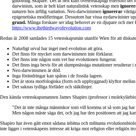
gudomlig Skapare. Det är helt klart ovetenskapligt eftersom det fö
darwinism, som är helt klart naturalistisk vetenskap men
ignorer
naturen hos ärftlig variation. Neo-darwinismen
ignorerar
viktig
epigenetiska modifieringar. Dessutom har vissa nydarwinister upph
grund.
Många forskare ser idag behovet av en djupare och mer ko
https://www.thethirdwayofevolution.com
Redan år 2008 samlades 15 vetenskapsmän utanför Wien för att diskute
Naturligt urval har inget med evolution att göra.
Det finns för mycket som darwinismen inte förklarar.
Det finns inte någon som vet hur evolutionen fungerar.
Det finns inga bevis för att slumpmässiga mutationer resulterar i n
Neo-darwinismen är död.
Inga förändringar kan spåras i de fossila lagren.
Det är stora morfologiska (form och uppbyggnad) klyftor mellan 
Det saknas tydliga förfäder och släktlinjer.
Den kända vetenskapsmannen James Shapiro (professor i molekylärbiologi
"Det är inte många människor som vill komma ut så som jag har gjo
Men någon måste säga det, och jag har den positionen att jag kan
Shapiro har även gått emot sådana inbitna och militanta evolutionsbio
inte ligger i vetenskapens intresse att kriga mot religion eller religiös tro