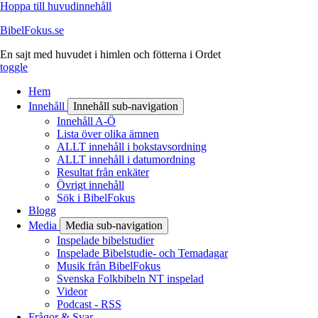
Hoppa till huvudinnehåll
BibelFokus.se
En sajt med huvudet i himlen och fötterna i Ordet
toggle
Hem
Innehåll
Innehåll sub-navigation
Innehåll A-Ö
Lista över olika ämnen
ALLT innehåll i bokstavsordning
ALLT innehåll i datumordning
Resultat från enkäter
Övrigt innehåll
Sök i BibelFokus
Blogg
Media
Media sub-navigation
Inspelade bibelstudier
Inspelade Bibelstudie- och Temadagar
Musik från BibelFokus
Svenska Folkbibeln NT inspelad
Videor
Podcast - RSS
Frågor & Svar