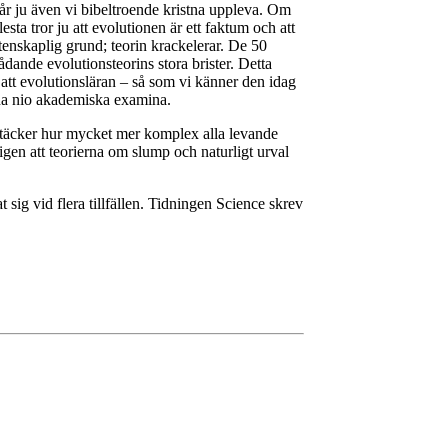
får ju även vi bibeltroende kristna uppleva. Om
sta tror ju att evolutionen är ett faktum och att
vetenskaplig grund; teorin krackelerar. De 50
dande evolutionsteorins stora brister. Detta
att evolutionsläran – så som vi känner den idag
sina nio akademiska examina.
pptäcker hur mycket mer komplex alla levande
gen att teorierna om slump och naturligt urval
 sig vid flera tillfällen. Tidningen Science skrev