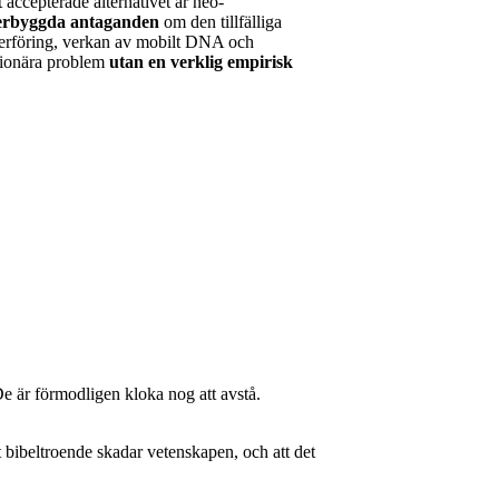
 accepterade alternativet är neo-
erbyggda antaganden
om den tillfälliga
erföring, verkan av mobilt DNA och
utionära problem
utan en verklig empirisk
De är förmodligen kloka nog att avstå.
bibeltroende skadar vetenskapen, och att det