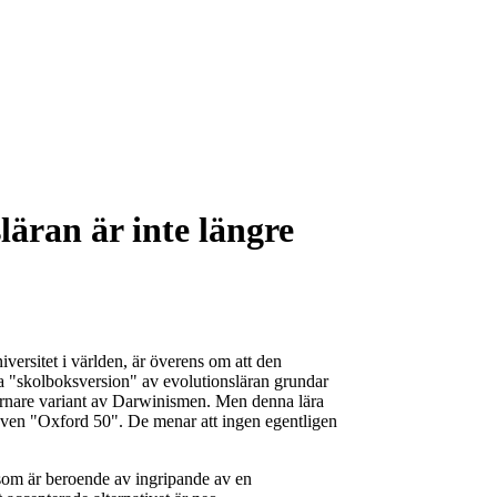
äran är inte längre
versitet i världen, är överens om att den
nna "skolboksversion" av evolutionsläran grundar
ernare variant av Darwinismen. Men denna lära
 även "Oxford 50". De menar att ingen egentligen
sm som är beroende av ingripande av en