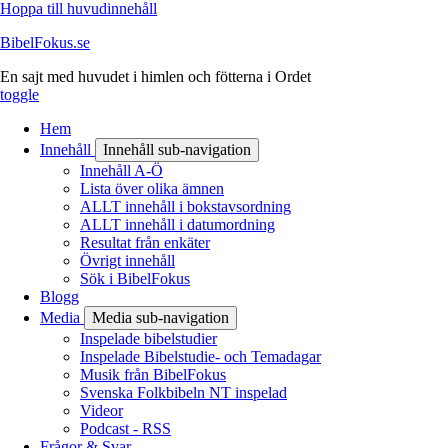
Hoppa till huvudinnehåll
BibelFokus.se
En sajt med huvudet i himlen och fötterna i Ordet
toggle
Hem
Innehåll
Innehåll sub-navigation
Innehåll A-Ö
Lista över olika ämnen
ALLT innehåll i bokstavsordning
ALLT innehåll i datumordning
Resultat från enkäter
Övrigt innehåll
Sök i BibelFokus
Blogg
Media
Media sub-navigation
Inspelade bibelstudier
Inspelade Bibelstudie- och Temadagar
Musik från BibelFokus
Svenska Folkbibeln NT inspelad
Videor
Podcast - RSS
Frågor & Svar