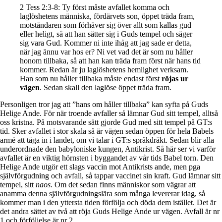
2 Tess 2:3-8: Ty först måste avfallet komma och
laglöshetens människa, fördärvets son, öppet träda fram,
motståndaren som förhäver sig över allt som kallas gud
eller heligt, så att han sätter sig i Guds tempel och säger
sig vara Gud. Kommer ni inte ihåg att jag sade er detta,
när jag ännu var hos er? Ni vet vad det är som nu håller
honom tillbaka, så att han kan träda fram först när hans tid
kommer. Redan är ju laglöshetens hemlighet verksam.
Han som nu håller tillbaka måste endast först
röjas ur
vägen
. Sedan skall den laglöse öppet träda fram.
Personligen tror jag att ”hans om håller tillbaka” kan syfta på Guds
Helige Ande. För när troende avfaller så lämnar Gud sitt tempel, alltså
oss kristna. På motsvarande sätt gjorde Gud med sitt tempel på GT:s
tid. Sker avfallet i stor skala så är vägen sedan öppen för hela Babels
armé att tåga in i landet, om vi talar i GT:s språkdräkt. Sedan blir alla
underordnade den babyloniske kungen, Antikrist. Så här ser vi varför
avfallet är en viktig hörnsten i byggandet av vår tids Babel torn. Den
Helige Ande utgör ett slags vaccin mot Antikrists ande, men pga
självförgudning och avfall, så tappar vaccinet sin kraft. Gud lämnar sitt
tempel, sitt
naos
. Om det sedan finns människor som vägrar att
anamma denna självförgudningslära som många levererar idag, så
kommer man i den yttersta tiden förfölja och döda dem istället. Det är
det andra sättet av två att röja Guds Helige Ande ur vägen. Avfall är nr
1 och förföljelse är nr 2.