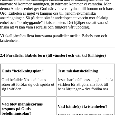
närmare vi kommer sanningen, ju närmare kommer vi varandra. Men
denna Andens enhet ger Gud när vi lever i lydnad till honom och hans
Ord. Enheten är inget vi kämpar oss till genom ekumeniska
ansträngningar. Så på detta sätt är andedopet ett vaccin mot felaktig
enhet och ”tornbyggande” i kristenheten. Det hjälper oss att vara så
friska att vi kan vara i rörelse och fullgöra vårt uppdrag.
Vi skall jämföra flera intressanta paralleller mellan Babels torn och
kristenheten.
2.4 Paralleller Babels torn
(till vänster)
och vår tid
(till höger)
Guds ”befolkningsplan”
Jesu missionsbefallning
Gud befallde Noa och hans
Jesus har befallt
oss
att gå ut i hela
söner att föröka sig och sprida ut
världen för att göra alla folk till
sig i världen.
hans lärjungar – dvs föröka oss.
Vad blev människornas
Vad hände
(r)
i kristenheten?
respons på Guds
befolkningsplan?