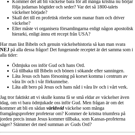
Kommer det att bli väckelse bara för att många kristna nu börjar
följa judarnas högtider och seder? Var det så 1800-talets
väckelser började?
Skall det till en profetisk rörelse som manar fram och driver
väckelse?
Eller måste vi organisera församlingarna enligt någon apostolisk
hierarki, enligt ännu ett recept från USA?
Har man läst Bibeln och genuin väckelsehistoria så kan man svara
NEJ
på alla dessa frågor! Det fungerande receptet är det samma som i
alla tider:
Ödmjuka oss inför Gud och hans Ord.
Gå tillbaka till Bibeln och bönen i sökande efter sanningen.
Låta Jesus och hans försoning på korset komma i centrum av
våra liv och i vår förkunnelse.
Låta allt bero på Jesus och hans nåd i våra liv och i vårt verk.
Jag tror faktiskt att vi skulle kunna få se små eldar av väckelser även
idag, om vi bara ödmjukade oss inför Gud. Men frågan är om det
kommer att bli en sådan
världsvid
väckelse som många
framgångsprofeter profeterar om? Kommer de kristna triumfera på
jorden precis innan Jesus kommer tillbaka, som Kansas-profeterna
säger? Stämmer det med summan av Guds Ord?