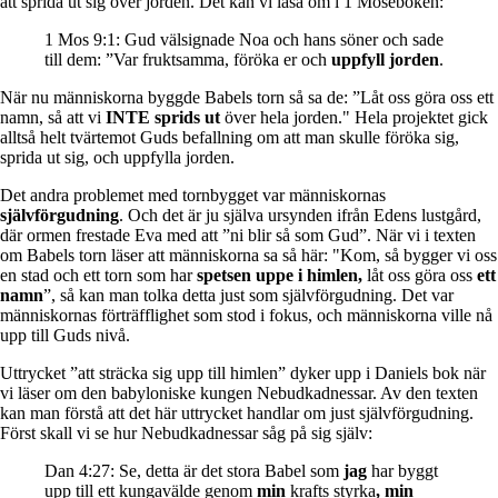
att sprida ut sig över jorden. Det kan vi läsa om i 1 Moseboken:
1 Mos 9:1: Gud välsignade Noa och hans söner och sade
till dem: ”Var fruktsamma, föröka er och
uppfyll jorden
.
När nu människorna byggde Babels torn så sa de: ”Låt oss göra oss ett
namn, så att vi
INTE sprids ut
över hela jorden." Hela projektet gick
alltså helt tvärtemot Guds befallning om att man skulle föröka sig,
sprida ut sig, och uppfylla jorden.
Det andra problemet med tornbygget var människornas
självförgudning
. Och det är ju själva ursynden ifrån Edens lustgård,
där ormen frestade Eva med att ”ni blir så som Gud”. När vi i texten
om Babels torn läser att människorna sa så här: "Kom, så bygger vi oss
en stad och ett torn som har
spetsen uppe i himlen,
låt oss göra oss
ett
namn
”, så kan man tolka detta just som självförgudning. Det var
människornas förträfflighet som stod i fokus, och människorna ville nå
upp till Guds nivå.
Uttrycket ”att sträcka sig upp till himlen” dyker upp i Daniels bok när
vi läser om den babyloniske kungen Nebudkadnessar. Av den texten
kan man förstå att det här uttrycket handlar om just självförgudning.
Först skall vi se hur Nebudkadnessar såg på sig själv:
Dan 4:27: Se, detta är det stora Babel som
jag
har byggt
upp till ett kungavälde genom
min
krafts styrka
, min