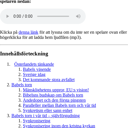
spelaren nedan:
Klicka på
denna länk
för att lyssna om du inte ser en spelare ovan eller
högerklicka för att ladda hem ljudfilen (mp3).
Innehållsförteckning
Österlandets tänkande
Babels väsende
Sverige idag
Det kommande stora avfallet
Babels torn
Mänsklighetens uppror, EU:s vision!
Bibelsns budskap om Babels torn
Andedopet och den första pingsten
Paralleller mellan Babels torn och vår tid
Synkretism eller sann enhet
Babels torn i vår tid – självförgudning
Synkronisering
Synkronisering inom den kristna kyrkan