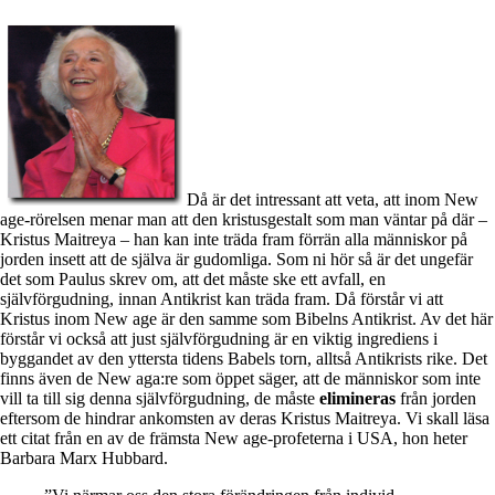
Då är det intressant att veta, att inom New
age-rörelsen menar man att den kristusgestalt som man väntar på där –
Kristus Maitreya – han kan inte träda fram förrän alla människor på
jorden insett att de själva är gudomliga. Som ni hör så är det ungefär
det som Paulus skrev om, att det måste ske ett avfall, en
självförgudning, innan Antikrist kan träda fram. Då förstår vi att
Kristus inom New age är den samme som Bibelns Antikrist. Av det här
förstår vi också att just självförgudning är en viktig ingrediens i
byggandet av den yttersta tidens Babels torn, alltså Antikrists rike. Det
finns även de New aga:re som öppet säger, att de människor som inte
vill ta till sig denna självförgudning, de måste
elimineras
från jorden
eftersom de hindrar ankomsten av deras Kristus Maitreya. Vi skall läsa
ett citat från en av de främsta New age-profeterna i USA, hon heter
Barbara Marx Hubbard.