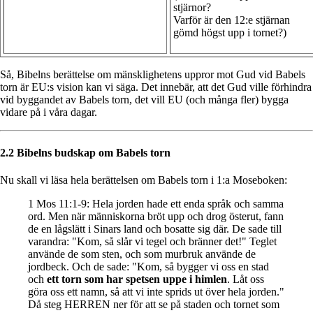
stjärnor?
Varför är den 12:e stjärnan
gömd högst upp i tornet?)
Så, Bibelns berättelse om mänsklighetens uppror mot Gud vid Babels
torn är EU:s vision kan vi säga. Det innebär, att det Gud ville förhindra
vid byggandet av Babels torn, det vill EU (och många fler) bygga
vidare på i våra dagar.
2.2 Bibelns budskap om Babels torn
Nu skall vi läsa hela berättelsen om Babels torn i 1:a Moseboken:
1 Mos 11:1-9: Hela jorden hade ett enda språk och samma
ord. Men när människorna bröt upp och drog österut, fann
de en lågslätt i Sinars land och bosatte sig där. De sade till
varandra: "Kom, så slår vi tegel och bränner det!" Teglet
använde de som sten, och som murbruk använde de
jordbeck. Och de sade: "Kom, så bygger vi oss en stad
och
ett torn som har spetsen uppe i himlen
. Låt oss
göra oss ett namn, så att vi inte sprids ut över hela jorden."
Då steg HERREN ner för att se på staden och tornet som