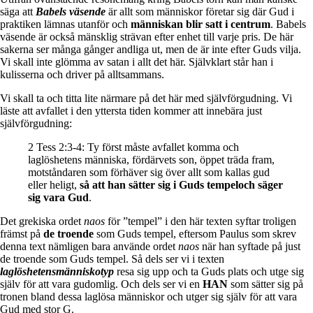
säga att
Babels väsende
är allt som människor företar sig där Gud i
praktiken lämnas utanför och
människan blir satt i centrum
. Babels
väsende är också mänsklig strävan efter enhet till varje pris. De här
sakerna ser många gånger andliga ut, men de är inte efter Guds vilja.
Vi skall inte glömma av satan i allt det här. Självklart står han i
kulisserna och driver på alltsammans.
Vi skall ta och titta lite närmare på det här med självförgudning. Vi
läste att avfallet i den yttersta tiden kommer att innebära just
självförgudning:
2 Tess 2:3-4: Ty först måste avfallet komma och
laglöshetens människa, fördärvets son, öppet träda fram,
motståndaren som förhäver sig över allt som kallas gud
eller heligt,
så att han sätter sig i Guds tempeloch säger
sig vara Gud
.
Det grekiska ordet
naos
för ”tempel” i den här texten syftar troligen
främst på
de troende
som Guds tempel, eftersom Paulus som skrev
denna text nämligen bara använde ordet
naos
när han syftade på just
de troende som Guds tempel. Så dels ser vi i texten
laglöshetensmänniskotyp
resa sig upp och ta Guds plats och utge sig
själv för att vara gudomlig. Och dels ser vi en
HAN
som sätter sig på
tronen bland dessa laglösa människor och utger sig själv för att vara
Gud med stor G.