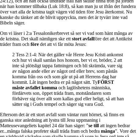
24:12), och att han också undrade ifall han skulle finna tron på jorden
när han kommer tillbaka (Luk 18:8), så kan man ju ut ifrån det fundera
över vart alla de kristna tagit vägen vid tiden före Jesu återkomst. Nu
kanske du tänker att de blivit uppryckta, men det är tyvärr inte vad
Bibeln säger.
Om vi läser i 2:a Tessalonikerbrevet så ser vi vad som hänt många av
de kristna. Det skall nämligen ske ett
stort avfall
före det att Antikrist
träder fram och
före
det att vi får möta Jesus:
2 Tess 2:1-4: När det gäller vår Herre Jesu Kristi ankomst
och hur vi skall samlas hos honom, ber vi er, bröder, 2 att
inte så plötsligt tappa fattningen och bli skrämda, vare sig
av någon ande eller av något ord eller brev, som påstås
komma från oss och som går ut på att Herrens dag har
kommit. Låt ingen bedra er på något sätt. Ty
FÖRST
måste avfallet komma
och laglöshetens människa,
fördärvets son, öppet träda fram, motståndaren som
förhäver sig över allt som kallas gud eller heligt, så att han
sätter sig i Guds tempel och säger sig vara Gud.
Eftersom det är ett stort avfall som väntar runt hörnet, så finns en
ganska stor anledning att lystra till Jesu uppmaning i
Matteusevangeliets kapitel 24 där han säger: ”
se till
att ingen bedrar
er...många falska profeter skall träda fram och bedra
många
”. Vore det
en världsvid väckelse som skulle komma så vore ju Jesu ord inte så