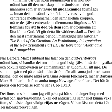
”Vi närmar oss den stora förändringen från individ-
människan till den medskapande människan – den
människa som är arvtagare till
gudaliknande förmågor
... Innan detta tillstånd av kraft kan övertas av de gud-
centrerade medlemmarna i den samhälleliga kroppen,
måste de själv-centrerade medlemmarna förgöras ...
Vi
kommer för att ta död på dem
som är oförmögna att
lära känna Gud. Vi gör detta för världens skull ... Detta är
den mest smärtsamma period i mänsklighetens historia.”
The Book of Co-Creation: An Evolutionary Interpretation
of the New Testament Part III, The Revelation: Alternative
to Armageddon
När Barbara Marx Hubbard här talar om den
gud-centrerade
människan, så handlar det om att hitta gud i sig själv, alltså den mystika
och ockulta upplevelsen av att människan är gudomlig i sitt inre. De
som inte går med på en sådan lära är framför allt sanna judar och sanna
kristna, och de måste alltså avlägsnas genom
folkmord
, menar Barbara
Marx Hubbard och flera andra tunga New age-företrädare. Det här är
precis den förföljelse som vi ser i Upp 13:10.
Det finns en sak till som jag vill peka på här som hänger ihop med
avfall och självförgudning. Skall det antikristliga samhället kunna växa
fram, så måste något viktigt
röjas ur vägen
. Vi kan läsa om detta i 2:a
Tessalonikerbrevet igen.