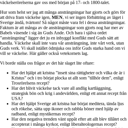
väckelserörelserna gav oss med början på 17- och 1800-talet.
Hur som helst ser jag att många ansträngningar har gjorts och görs för
att driva fram väckelse igen,
MEN
, vi ser ingen förbättring av läget i
Sverige ändå, tvärtom! Så något måste vara fel i dessa ansträngningar.
Faktum är att många av de ansträngningar som gjorts nog har mer av
Babels väsende i sig än Guds Ande. Och bara i själva ordet
”ansträngning” ligger det ju en inbyggd konflikt med Guds sätt att
handla. Väckelse skall inte vara vår ansträngning, inte vårt verk, utan
Guds verk. Vi skall istället ödmjuka oss inför Guds starka hand om vi
vill se väckelse. Här gäller också vetekornets lag.
Vi borde ställa oss frågor av det här slaget lite oftare:
Har det hjälpt att kristna ”insett sina rättigheter och vilka de är i
Kristus” och i tro börjat plocka ut allt som ”tillhör dem”, enligt
Trosrörelsens recept?
Har det blivit väckelse tack vare all andlig kartläggning,
strategisk bön och krig i andevärlden, enligt ett annat recept från
USA?
Har det hjälpt Sverige att kristna har börjat meditera, tända ljus
och rökelse, sätta upp ikoner och rabbla böner med hjälp av
radband, enligt mystikernas recept?
Har den negativa trenden vänt uppåt efter att allt blev tillåtet och
accepterat i många kyrkor, enligt liberalteologernas recept?