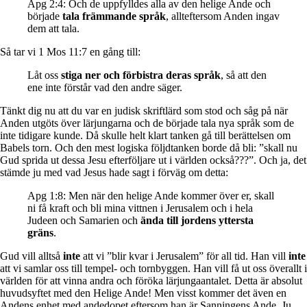
Apg 2:4: Och de uppfylldes alla av den helige Ande och
började
tala främmande språk
, allteftersom Anden ingav
dem att tala.
Så tar vi 1 Mos 11:7 en gång till:
Låt oss
stiga ner och förbistra deras språk
, så att den
ene inte förstår vad den andre säger.
Tänkt dig nu att du var en judisk skriftlärd som stod och såg på när
Anden utgöts över lärjungarna och de började tala nya språk som de
inte tidigare kunde. Då skulle helt klart tanken gå till berättelsen om
Babels torn. Och den mest logiska följdtanken borde då bli: ”skall nu
Gud sprida ut dessa Jesu efterföljare ut i världen också???”. Och ja, det
stämde ju med vad Jesus hade sagt i förväg om detta:
Apg 1:8: Men när den helige Ande kommer över er, skall
ni få kraft och bli mina vittnen i Jerusalem och i hela
Judeen och Samarien och
ända till jordens yttersta
gräns
.
Gud vill alltså
inte
att vi ”blir kvar i Jerusalem” för all tid. Han vill
inte
att vi samlar oss till tempel- och tornbyggen. Han vill få ut oss överallt i
världen för att vinna andra och föröka lärjungaantalet. Detta är absolut
huvudsyftet med den Helige Ande! Men visst kommer det även en
Andens enhet med andedopet eftersom han är Sanningens Ande. Ju