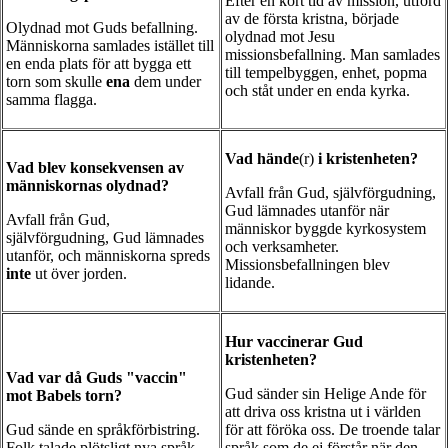
Efter en kort tid av mission, utförd
av de första kristna, började
Olydnad mot Guds befallning.
olydnad mot Jesu
Människorna samlades istället till
missionsbefallning. Man samlades
en enda plats för att bygga ett
till tempelbyggen, enhet, popma
torn som skulle
ena
dem under
och ståt under en enda kyrka.
samma flagga.
Vad hände
(r)
i kristenheten?
Vad blev konsekvensen av
människornas olydnad?
Avfall från Gud, självförgudning,
Gud lämnades utanför när
Avfall från Gud,
människor byggde kyrkosystem
självförgudning, Gud lämnades
och verksamheter.
utanför, och människorna spreds
Missionsbefallningen blev
inte
ut över jorden.
lidande.
Hur vaccinerar Gud
kristenheten?
Vad var då Guds "vaccin"
Gud sänder sin Helige Ande för
mot Babels torn?
att driva oss kristna ut i världen
Gud sände en språkförbistring.
för att föröka oss. De troende talar
Folk talade plötsligt nya språk.
språk som de ej förstår när den