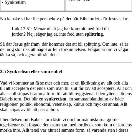
• Synkretism
Nu kanske vi har lite perspektiv på det här Bibelordet, där Jesus talar:
Luk 12:51: Menar ni att jag har kommit med fred till
jorden? Nej, säger jag er, inte fred utan
splittring
.
Så där Jesus går fram, där kommer det att bli splittring. Om inte, så är
det nog stor risk att något är fel i förkunnelsen. Frågan är om vi vågar
tänka så, och agera utifrån detta.
2.5 Synkretism eller sann enhet
Vad vi kommer att få se mer och mer, är en likriktning av allt och alla
till att acceptera det enda som man till slut får lov att acceptera. Allt och
alla skall stöpas i samma form för att bli byggstenar i den yttersta tidens
Babels torn. Det blir en
synkretism
, en sammanblandning av både
religioner, politik, ekonomi, vetenskap, kultur och mycket annat. Allt
skall slipas av till att passa ihop.
I berättelsen om Babels torn läste vi om hur människorna gjorde
tegelstenar och fogade dem samman med jordbeck som kom ur jordens
mörka inre. Allt tegel var gjutet i samma form, så varenda sten i deras