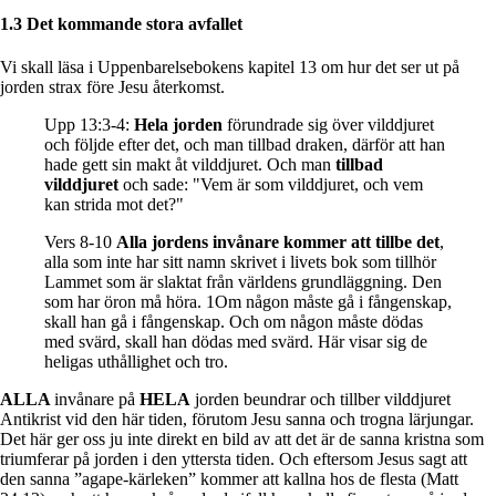
1.3 Det kommande stora avfallet
Vi skall läsa i Uppenbarelsebokens kapitel 13 om hur det ser ut på
jorden strax före Jesu återkomst.
Upp 13:3-4:
Hela jorden
förundrade sig över vilddjuret
och följde efter det, och man tillbad draken, därför att han
hade gett sin makt åt vilddjuret. Och man
tillbad
vilddjuret
och sade: "Vem är som vilddjuret, och vem
kan strida mot det?"
Vers 8-10
Alla jordens invånare kommer att tillbe det
,
alla som inte har sitt namn skrivet i livets bok som tillhör
Lammet som är slaktat från världens grundläggning. Den
som har öron må höra. 1Om någon måste gå i fångenskap,
skall han gå i fångenskap. Och om någon måste dödas
med svärd, skall han dödas med svärd. Här visar sig de
heligas uthållighet och tro.
ALLA
invånare på
HELA
jorden beundrar och tillber vilddjuret
Antikrist vid den här tiden, förutom Jesu sanna och trogna lärjungar.
Det här ger oss ju inte direkt en bild av att det är de sanna kristna som
triumferar på jorden i den yttersta tiden. Och eftersom Jesus sagt att
den sanna ”agape-kärleken” kommer att kallna hos de flesta (Matt