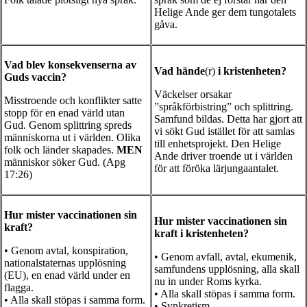
Helige Ande ger dem tungotalets
gåva.
Vad blev konsekvenserna av
Vad hände
(r)
i kristenheten?
Guds vaccin?
Väckelser orsakar
Misstroende och konflikter satte
”språkförbistring” och splittring.
stopp för en enad värld utan
Samfund bildas. Detta har gjort att
Gud. Genom splittring spreds
vi sökt Gud istället för att samlas
människorna ut i världen. Olika
till enhetsprojekt. Den Helige
folk och länder skapades.
MEN
Ande driver troende ut i världen
människor söker Gud. (Apg
för att föröka lärjungaantalet.
17:26)
Hur mister vaccinationen sin
Hur mister vaccinationen sin
kraft?
kraft i kristenheten?
• Genom avtal, konspiration,
• Genom avfall, avtal, ekumenik,
nationalstaternas upplösning
samfundens upplösning, alla skall
(EU), en enad värld under en
nu in under Roms kyrka.
flagga.
• Alla skall stöpas i samma form.
• Alla skall stöpas i samma form.
• Synkretism