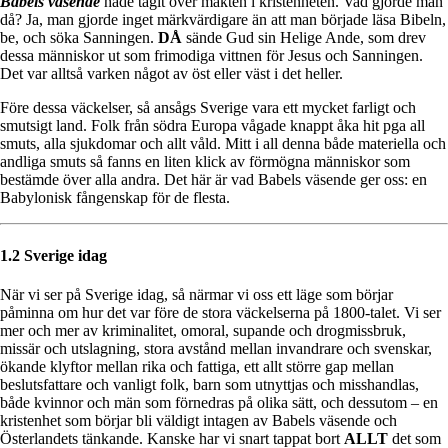
Babels väsende
hade tagit över makten i kristenheten. Vad gjorde man
då? Ja, man gjorde inget märkvärdigare än att man började läsa Bibeln,
be, och söka Sanningen.
DÅ
sände Gud sin Helige Ande, som drev
dessa människor ut som frimodiga vittnen för Jesus och Sanningen.
Det var alltså varken något av öst eller väst i det heller.
Före dessa väckelser, så ansågs Sverige vara ett mycket farligt och
smutsigt land. Folk från södra Europa vågade knappt åka hit pga all
smuts, alla sjukdomar och allt våld. Mitt i all denna både materiella och
andliga smuts så fanns en liten klick av förmögna människor som
bestämde över alla andra. Det här är vad Babels väsende ger oss: en
Babylonisk fångenskap för de flesta.
1.2 Sverige idag
När vi ser på Sverige idag, så närmar vi oss ett läge som börjar
påminna om hur det var före de stora väckelserna på 1800-talet. Vi ser
mer och mer av kriminalitet, omoral, supande och drogmissbruk,
missär och utslagning, stora avstånd mellan invandrare och svenskar,
ökande klyftor mellan rika och fattiga, ett allt större gap mellan
beslutsfattare och vanligt folk, barn som utnyttjas och misshandlas,
både kvinnor och män som förnedras på olika sätt, och dessutom – en
kristenhet som börjar bli väldigt intagen av Babels väsende och
Österlandets tänkande. Kanske har vi snart tappat bort
ALLT
det som