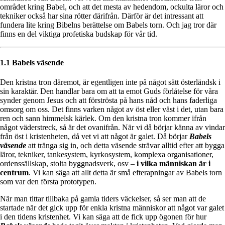
området kring Babel, och att det mesta av hedendom, ockulta läror och
tekniker också har sina rötter därifrån. Därför är det intressant att
fundera lite kring Bibelns berättelse om Babels torn. Och jag tror där
finns en del viktiga profetiska budskap för vår tid.
1.1 Babels väsende
Den kristna tron däremot, är egentligen inte på något sätt österländsk i
sin karaktär. Den handlar bara om att ta emot Guds förlåtelse för våra
synder genom Jesus och att förströsta på hans nåd och hans faderliga
omsorg om oss. Det finns varken något av öst eller väst i det, utan bara
ren och sann himmelsk kärlek. Om den kristna tron kommer ifrån
något väderstreck, så är det ovanifrån. När vi då börjar känna av vindar
från öst i kristenheten, då vet vi att något är galet. Då börjar
Babels
väsende
att tränga sig in, och detta väsende strävar alltid efter att bygga
läror, tekniker, tankesystem, kyrkosystem, komplexa organisationer,
ordenssällskap, stolta byggnadsverk, osv –
i vilka människan är i
centrum
. Vi kan säga att allt detta är små efterapningar av Babels torn
som var den första prototypen.
När man tittar tillbaka på gamla tiders väckelser, så ser man att de
startade när det gick upp för enkla kristna människor att något var galet
i den tidens kristenhet. Vi kan säga att de fick upp ögonen för hur