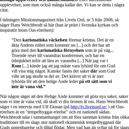
upplevelser, som man också många kallar det. Vi kan se detta i några
citat.
I tidningen Missionsmagazinet från Livets Ord, nr 5 från 2008, så
säger Hans Weichbrodt så här (han är präst i Svenska kyrkan och
inspiratör inom Oas-rörelsen):
”Den
karismatiska väckelsen
förenar kristna. Det är en
äkta Andens enhet som kommer nu [...] och det har att
göra med den
karismatiska förnyelsen
som är på väg...
Troende reser till varandras konferenser, och har en
ödmjukhet inför att lära av varandra [...] När jag var i
Rom
[...] kände jag att jag måste vara lyhörd för om Gud
vill visa mig något. Kanske fanns det saker
där
som Gud
ville att jag skulle ta del av. Det kräver att vi är mer
lyhörda för att den helige Ande leder
på ett sätt som vi
inte är vana vid.”
När någon säger att den Helige Ande kommer att göra nya saker, saker
som vi inte är vana vid, då skall vi dra öronen åt oss. Hans Weichbrodt
säger i en intervju med Ulf Ekman (på
http://tv.livetsord.se/
) att Oas-
rörelsen är en "tempelbyggar-rörelse" och en nationell sådan.
Weichbrodt talar i sammanhanget om att föra samman kristna från olika
traditioner till en slags stor nationell ekumenisk tempelbyggnad där
Guds uppenbarelse och tilltal flödar. Men vad han än syftar på för slags