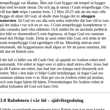
tempelbygge var likadan. Men när Gud bygger sitt tempel så bygger
han med levande stenar. Du och jag är stenar i Guds tempelbygge. Oss
vill han
inte
stöpa i samma form. I 2 Mos 20:25 står att om man ville
bygga ett altare till Gud, så skulle man bygga det av
ohuggen
natursten
. Så Gud ser oss alla som unika individer där han vill ta vara
på det unika i var och en av oss. I Guds tempelbygge kompletterar vi
alla varandra med våra olikheter. Och istället för att använda jordbeck
(en bild av ekumeniken?) som fogmassa, så fogar Gud oss samman
med den Helige Ande. Detta är sann enhet från Gud, och detta är det
enda tempelbygge Gud egentligen vill ha. Mänsklig strävan med
ekumenik, där byggstenarna skall slipas av för att passa samman, blir
till slut ett Babels torn.
I det fall vi håller oss till Guds Ord, så uppstår en Andens enhet med
automatik. För enhet är inget som vi själva skall sträva efter. Jesus bad
ju till Fadern om enhet, han bad inte oss kämpa med ekumenik och
enhet. Men i den mån vi följer Guds befallningar, så fogar Gud oss
samman sådana som vi är. Han ger oss en Andens enhet på insidan,
och som fogar hjärta till hjärta. Förutsättningen för Andens enhet är
alltså lydnaden till Gud och hans Ord.
3.0 Babelstorn i vår tid – självförgudning
Utifrån ovanstående resonemang kring Babels torn kan man kanske