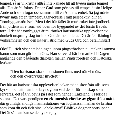
tempel, så är vi kristna alltså inte kallade till att bygga några tempel
alls. Det är fel fokus. Det är
Gud
som gör oss till tempel åt sin Helige
Ande och som fogar oss samman till en Andens enhet. Så jag måste
tyvärr säga ett en tempelbyggar-rörelse i mitt perspektiv, blir en
"tornbyggar-rörelse". Men i det här fallet är murbruket inte jordbeck
från jordens inre, som vid tiden för byggandet av det första Babels
torn. I det här tornbygget är murbruket karismatiska upplevelser av
dunkelt ursprung. Jag tor inte Gud är med i detta. Det är fel riktning i
verksamheten och den ligger i strid med Guds Ord och befallningar!
Olof Djurfelt visar att ledningen inom pingströrelsen nu tänker i samma
banor som man gör inom Oas. Han skrev så här i en artikel i Dagen
angående den pågående dialogen mellan Pingströrelsen och Katolska
kyrkan:
”Den
karismatiska
dimensionen finns med när vi möts,
och den överbryggar
mycket
.”
Det här att karismatiska upplevelser lockar människor från alla sorts
kyrkor, och att man inte bryr sig om vad det är för budskap som
serveras, det såg vi bevis på i det som hände i Lakeland, i Florida i
somras. Det var egentligen
en ekumenisk rörelse av gigantiska mått
,
där grumliga andliga manifestationer var fogmassan mellan de kristna
som kom dit och fick sina ”obekväma” Bibliska dogmer bortslipade.
Det är så man kan se det tycker jag.