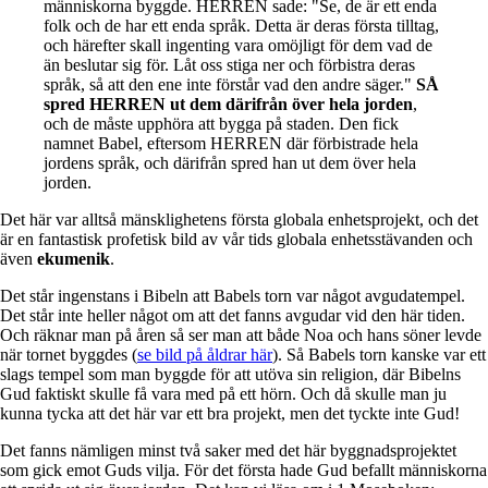
människorna byggde. HERREN sade: "Se, de är ett enda
folk och de har ett enda språk. Detta är deras första tilltag,
och härefter skall ingenting vara omöjligt för dem vad de
än beslutar sig för. Låt oss stiga ner och förbistra deras
språk, så att den ene inte förstår vad den andre säger."
SÅ
spred HERREN ut dem därifrån över hela jorden
,
och de måste upphöra att bygga på staden. Den fick
namnet Babel, eftersom HERREN där förbistrade hela
jordens språk, och därifrån spred han ut dem över hela
jorden.
Det här var alltså mänsklighetens första globala enhetsprojekt, och det
är en fantastisk profetisk bild av vår tids globala enhetsstävanden och
även
ekumenik
.
Det står ingenstans i Bibeln att Babels torn var något avgudatempel.
Det står inte heller något om att det fanns avgudar vid den här tiden.
Och räknar man på åren så ser man att både Noa och hans söner levde
när tornet byggdes (
se bild på åldrar här
). Så Babels torn kanske var ett
slags tempel som man byggde för att utöva sin religion, där Bibelns
Gud faktiskt skulle få vara med på ett hörn. Och då skulle man ju
kunna tycka att det här var ett bra projekt, men det tyckte inte Gud!
Det fanns nämligen minst två saker med det här byggnadsprojektet
som gick emot Guds vilja. För det första hade Gud befallt människorna