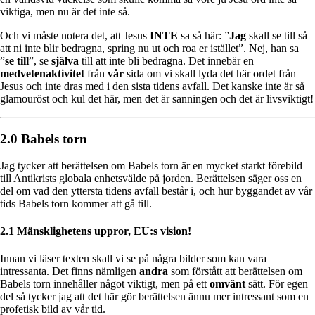
viktiga, men nu är det inte så.
Och vi måste notera det, att Jesus
INTE
sa så här: ”
Jag
skall se till så
att ni inte blir bedragna, spring nu ut och roa er istället”. Nej, han sa
”
se till
”, se
själva
till att inte bli bedragna. Det innebär en
medvetenaktivitet
från
vår
sida om vi skall lyda det här ordet från
Jesus och inte dras med i den sista tidens avfall. Det kanske inte är så
glamouröst och kul det här, men det är sanningen och det är livsviktigt!
2.0 Babels torn
Jag tycker att berättelsen om Babels torn är en mycket starkt förebild
till Antikrists globala enhetsvälde på jorden. Berättelsen säger oss en
del om vad den yttersta tidens avfall består i, och hur byggandet av vår
tids Babels torn kommer att gå till.
2.1 Mänsklighetens uppror, EU:s vision!
Innan vi läser texten skall vi se på några bilder som kan vara
intressanta. Det finns nämligen
andra
som förstått att berättelsen om
Babels torn innehåller något viktigt, men på ett
omvänt
sätt. För egen
del så tycker jag att det här gör berättelsen ännu mer intressant som en
profetisk bild av vår tid.