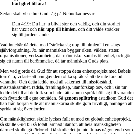
härlighet till ära
!
Sedan skall vi se hur Gud såg på Nebudkadnessar:
Dan 4:19: Du har ju blivit stor och väldig, och din storhet
har vuxit och
når upp till himlen
, och ditt välde sträcker
sig till jordens ände.
Vad innebär då detta med ”sträcka sig upp till himlen” i en slags
självförgudning. Jo, när människan bygger riken, välden, stater,
organisationer, verksamheter, där människor samlas till enhet, och gör
sig ett namn till berömmelse, då tar människan Guds plats.
Men vad gjorde då Gud för att stoppa detta enhetsprojekt med Babels
torn? Jo, vi läste att han gav dem olika språk så att de inte förstod
varandra. Och detta ledde med all säkerhet till missförstånd,
misstänksamhet, rädsla, främlingskap, utanförskap osv, och i sin tur
ledde det till att de folk som hade fått samma språk höll sig till varandra
och flyttade till egna områden. Så
genom splittring
åstadkom Gud det
han från början ville att människorna skulle göra frivilligt, nämligen att
sprida ut sig över jorden.
Om mänskligheten skulle lyckas fullt ut med ett globalt enhetsprojekt,
så skulle Gud bli så totalt lämnad utanför, att hela mänskligheten
därmed skulle gå förlorad. Då skulle det ju inte finnas någon enda som