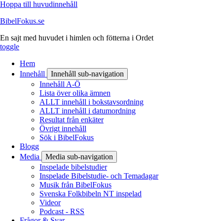
Hoppa till huvudinnehåll
BibelFokus.se
En sajt med huvudet i himlen och fötterna i Ordet
toggle
Hem
Innehåll
Innehåll sub-navigation
Innehåll A-Ö
Lista över olika ämnen
ALLT innehåll i bokstavsordning
ALLT innehåll i datumordning
Resultat från enkäter
Övrigt innehåll
Sök i BibelFokus
Blogg
Media
Media sub-navigation
Inspelade bibelstudier
Inspelade Bibelstudie- och Temadagar
Musik från BibelFokus
Svenska Folkbibeln NT inspelad
Videor
Podcast - RSS
Frågor & Svar