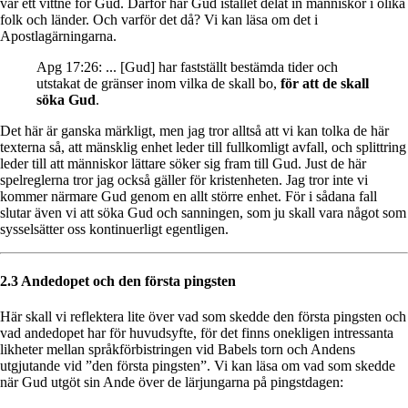
var ett vittne för Gud. Därför har Gud istället delat in människor i olika
folk och länder. Och varför det då? Vi kan läsa om det i
Apostlagärningarna.
Apg 17:26: ... [Gud] har fastställt bestämda tider och
utstakat de gränser inom vilka de skall bo,
för att de skall
söka Gud
.
Det här är ganska märkligt, men jag tror alltså att vi kan tolka de här
texterna så, att mänsklig enhet leder till fullkomligt avfall, och splittring
leder till att människor lättare söker sig fram till Gud. Just de här
spelreglerna tror jag också gäller för kristenheten. Jag tror inte vi
kommer närmare Gud genom en allt större enhet. För i sådana fall
slutar även vi att söka Gud och sanningen, som ju skall vara något som
sysselsätter oss kontinuerligt egentligen.
2.3 Andedopet och den första pingsten
Här skall vi reflektera lite över vad som skedde den första pingsten och
vad andedopet har för huvudsyfte, för det finns onekligen intressanta
likheter mellan språkförbistringen vid Babels torn och Andens
utgjutande vid ”den första pingsten”. Vi kan läsa om vad som skedde
när Gud utgöt sin Ande över de lärjungarna på pingstdagen: