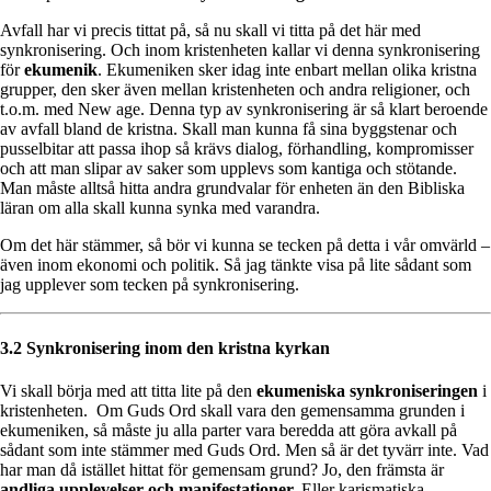
Avfall har vi precis tittat på, så nu skall vi titta på det här med
synkronisering. Och inom kristenheten kallar vi denna synkronisering
för
ekumenik
. Ekumeniken sker idag inte enbart mellan olika kristna
grupper, den sker även mellan kristenheten och andra religioner, och
t.o.m. med New age. Denna typ av synkronisering är så klart beroende
av avfall bland de kristna. Skall man kunna få sina byggstenar och
pusselbitar att passa ihop så krävs dialog, förhandling, kompromisser
och att man slipar av saker som upplevs som kantiga och stötande.
Man måste alltså hitta andra grundvalar för enheten än den Bibliska
läran om alla skall kunna synka med varandra.
Om det här stämmer, så bör vi kunna se tecken på detta i vår omvärld –
även inom ekonomi och politik. Så jag tänkte visa på lite sådant som
jag upplever som tecken på synkronisering.
3.2 Synkronisering inom den kristna kyrkan
Vi skall börja med att titta lite på den
ekumeniska synkroniseringen
i
kristenheten. Om Guds Ord skall vara den gemensamma grunden i
ekumeniken, så måste ju alla parter vara beredda att göra avkall på
sådant som inte stämmer med Guds Ord. Men så är det tyvärr inte. Vad
har man då istället hittat för gemensam grund? Jo, den främsta är
andliga upplevelser och manifestationer.
Eller karismatiska