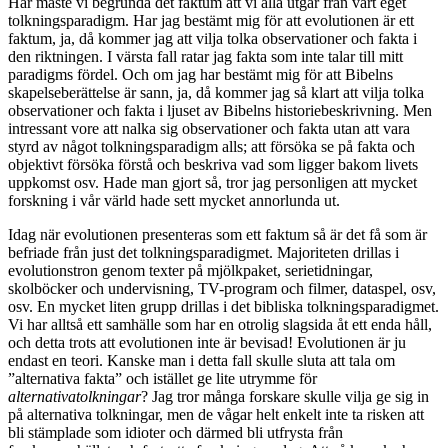
Här måste vi begrunda det faktum att vi alla utgår från vårt eget
tolkningsparadigm. Har jag bestämt mig för att evolutionen är ett
faktum, ja, då kommer jag att vilja tolka observationer och fakta i
den riktningen. I värsta fall ratar jag fakta som inte talar till mitt
paradigms fördel. Och om jag har bestämt mig för att Bibelns
skapelseberättelse är sann, ja, då kommer jag så klart att vilja tolka
observationer och fakta i ljuset av Bibelns historiebeskrivning. Men
intressant vore att nalka sig observationer och fakta utan att vara
styrd av något tolkningsparadigm alls; att försöka se på fakta och
objektivt försöka förstå och beskriva vad som ligger bakom livets
uppkomst osv. Hade man gjort så, tror jag personligen att mycket
forskning i vår värld hade sett mycket annorlunda ut.
Idag när evolutionen presenteras som ett faktum så är det få som är
befriade från just det tolkningsparadigmet. Majoriteten drillas i
evolutionstron genom texter på mjölkpaket, serietidningar,
skolböcker och undervisning, TV-program och filmer, dataspel, osv,
osv. En mycket liten grupp drillas i det bibliska tolkningsparadigmet.
Vi har alltså ett samhälle som har en otrolig slagsida åt ett enda håll,
och detta trots att evolutionen inte är bevisad! Evolutionen är ju
endast en teori. Kanske man i detta fall skulle sluta att tala om
”alternativa fakta” och istället ge lite utrymme för
alternativatolkningar
? Jag tror många forskare skulle vilja ge sig in
på alternativa tolkningar, men de vågar helt enkelt inte ta risken att
bli stämplade som idioter och därmed bli utfrysta från