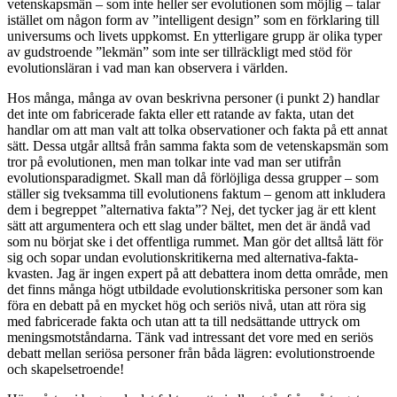
vetenskapsmän – som inte heller ser evolutionen som möjlig – talar
istället om någon form av ”intelligent design” som en förklaring till
universums och livets uppkomst. En ytterligare grupp är olika typer
av gudstroende ”lekmän” som inte ser tillräckligt med stöd för
evolutionsläran i vad man kan observera i världen.
Hos många, många av ovan beskrivna personer (i punkt 2) handlar
det inte om fabricerade fakta eller ett ratande av fakta, utan det
handlar om att man valt att tolka observationer och fakta på ett annat
sätt. Dessa utgår alltså från samma fakta som de vetenskapsmän som
tror på evolutionen, men man tolkar inte vad man ser utifrån
evolutionsparadigmet. Skall man då förlöjliga dessa grupper – som
ställer sig tveksamma till evolutionens faktum – genom att inkludera
dem i begreppet ”alternativa fakta”? Nej, det tycker jag är ett klent
sätt att argumentera och ett slag under bältet, men det är ändå vad
som nu börjat ske i det offentliga rummet. Man gör det alltså lätt för
sig och sopar undan evolutionskritikerna med alternativa-fakta-
kvasten. Jag är ingen expert på att debattera inom detta område, men
det finns många högt utbildade evolutionskritiska personer som kan
föra en debatt på en mycket hög och seriös nivå, utan att röra sig
med fabricerade fakta och utan att ta till nedsättande uttryck om
meningsmotståndarna. Tänk vad intressant det vore med en seriös
debatt mellan seriösa personer från båda lägren: evolutionstroende
och skapelsetroende!