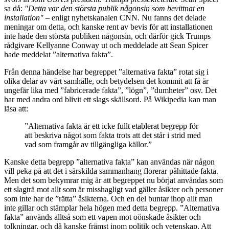
sa då:
"Detta var den största publik någonsin som bevittnat en
installation"
– enligt nyhetskanalen CNN. Nu fanns det delade
meningar om detta, och kanske rent av bevis för att installationen
inte hade den största publiken någonsin, och därför gick Trumps
rådgivare Kellyanne Conway ut och meddelade att Sean Spicer
hade meddelat ”alternativa fakta”.
Från denna händelse har begreppet ”alternativa fakta” rotat sig i
olika delar av vårt samhälle, och betydelsen det kommit att få är
ungefär lika med ”fabricerade fakta”, ”lögn”, ”dumheter” osv. Det
har med andra ord blivit ett slags skällsord. På Wikipedia kan man
läsa att:
”Alternativa fakta är ett icke fullt etablerat begrepp för
att beskriva något som fakta trots att det står i strid med
vad som framgår av tillgängliga källor.”
Kanske detta begrepp ”alternativa fakta” kan användas när någon
vill peka på att det i särskilda sammanhang florerar påhittade fakta.
Men det som bekymrar mig är att begreppet nu börjat användas som
ett slagträ mot allt som är misshagligt vad gäller åsikter och personer
som inte har de ”rätta” åsikterna. Och en del buntar ihop allt man
inte gillar och stämplar hela högen med detta begrepp. ”Alternativa
fakta” används alltså som ett vapen mot oönskade åsikter och
tolkningar, och då kanske främst inom politik och vetenskap. Att