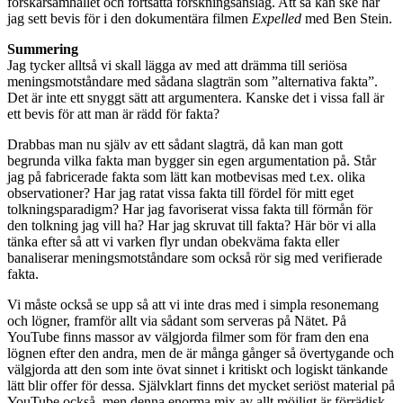
forskarsamhället och fortsatta forskningsanslag. Att så kan ske har
jag sett bevis för i den dokumentära filmen
Expelled
med Ben Stein.
Summering
Jag tycker alltså vi skall lägga av med att drämma till seriösa
meningsmotståndare med sådana slagträn som ”alternativa fakta”.
Det är inte ett snyggt sätt att argumentera. Kanske det i vissa fall är
ett bevis för att man är rädd för fakta?
Drabbas man nu själv av ett sådant slagträ, då kan man gott
begrunda vilka fakta man bygger sin egen argumentation på. Står
jag på fabricerade fakta som lätt kan motbevisas med t.ex. olika
observationer? Har jag ratat vissa fakta till fördel för mitt eget
tolkningsparadigm? Har jag favoriserat vissa fakta till förmån för
den tolkning jag vill ha? Har jag skruvat till fakta? Här bör vi alla
tänka efter så att vi varken flyr undan obekväma fakta eller
banaliserar meningsmotståndare som också rör sig med verifierade
fakta.
Vi måste också se upp så att vi inte dras med i simpla resonemang
och lögner, framför allt via sådant som serveras på Nätet. På
YouTube finns massor av välgjorda filmer som för fram den ena
lögnen efter den andra, men de är många gånger så övertygande och
välgjorda att den som inte övat sinnet i kritiskt och logiskt tänkande
lätt blir offer för dessa. Självklart finns det mycket seriöst material på
YouTube också, men denna enorma mix av allt möjligt är förrädisk