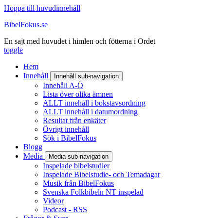
Hoppa till huvudinnehåll
BibelFokus.se
En sajt med huvudet i himlen och fötterna i Ordet
toggle
Hem
Innehåll
Innehåll sub-navigation
Innehåll A-Ö
Lista över olika ämnen
ALLT innehåll i bokstavsordning
ALLT innehåll i datumordning
Resultat från enkäter
Övrigt innehåll
Sök i BibelFokus
Blogg
Media
Media sub-navigation
Inspelade bibelstudier
Inspelade Bibelstudie- och Temadagar
Musik från BibelFokus
Svenska Folkbibeln NT inspelad
Videor
Podcast - RSS