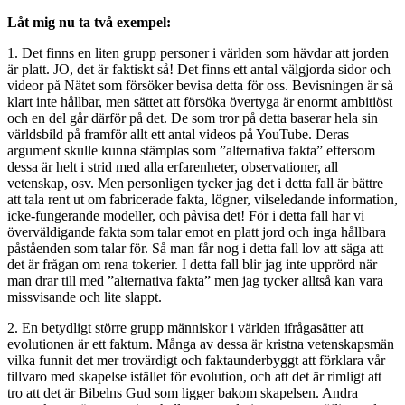
Låt mig nu ta två exempel:
1. Det finns en liten grupp personer i världen som hävdar att jorden
är platt. JO, det är faktiskt så! Det finns ett antal välgjorda sidor och
videor på Nätet som försöker bevisa detta för oss. Bevisningen är så
klart inte hållbar, men sättet att försöka övertyga är enormt ambitiöst
och en del går därför på det. De som tror på detta baserar hela sin
världsbild på framför allt ett antal videos på YouTube. Deras
argument skulle kunna stämplas som ”alternativa fakta” eftersom
dessa är helt i strid med alla erfarenheter, observationer, all
vetenskap, osv. Men personligen tycker jag det i detta fall är bättre
att tala rent ut om fabricerade fakta, lögner, vilseledande information,
icke-fungerande modeller, och påvisa det! För i detta fall har vi
överväldigande fakta som talar emot en platt jord och inga hållbara
påståenden som talar för. Så man får nog i detta fall lov att säga att
det är frågan om rena tokerier. I detta fall blir jag inte upprörd när
man drar till med ”alternativa fakta” men jag tycker alltså kan vara
missvisande och lite slappt.
2. En betydligt större grupp människor i världen ifrågasätter att
evolutionen är ett faktum. Många av dessa är kristna vetenskapsmän
vilka funnit det mer trovärdigt och faktaunderbyggt att förklara vår
tillvaro med skapelse istället för evolution, och att det är rimligt att
tro att det är Bibelns Gud som ligger bakom skapelsen. Andra