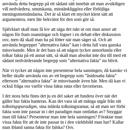
använda detta begrepp på ett sådant sätt innebär att man avsiktligen
vill nedvärdera, smutskasta, misstänkliggöra eller förlöjliga
meningsmotståndarna. Det är så klart ett mycket klent sätt att
argumentera, men lite bekvämt för den som gör så.
Självklart skall man få lov att säga det rakt ut om man anser att
någon för fram osanningar och lögner i en debatt eller diskussion
osv, men då skall man ha på fötter när man säger så. Och att
använda begreppet ”alternativa fakta” kan i detta fall vara ganska
missvisande. Men är det bara så att någon tycker annorlunda eller
tolkar fakta på ett annat sätt, så skall man absolut inte dra till med ett
sådant nedvärderande begrepp som ”alternativa fakta” nu blivit.
När vi tycker att någon inte presenterar hela sanningen, då kanske vi
hellre skulle använda oss av ett begrepp som ”åsidosatta fakta”
eftersom ”alternativa fakta” är missvisande även här. Men då kan vi
också fråga oss varför vissa fakta ratas eller favoriseras.
I det stora hela finns det ju en del saker att fundera över när det
gäller hur fakta hanteras. Kan det vara så att många utgår från sitt
tolkningsparadigm
, sina inlärda tolkningsramar, så att man ser förbi
fakta som inte passar in i det paradigm man omfattas av? Snyggar
man till fakta? Presenterar man inte hela sanningen? Föraktar man
vissa fakta för att de inte passar in i den världsbild man har? Kallar
man ibland sanna fakta för falska? Osv.