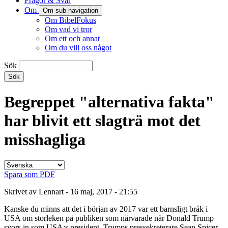
Frågor & Svar
Om
Om sub-navigation
Om BibelFokus
Om vad vi tror
Om ett och annat
Om du vill oss något
Sök
Begreppet "alternativa fakta"
har blivit ett slagträ mot det
misshagliga
Spara som PDF
Skrivet av Lennart - 16 maj, 2017 - 21:55
Kanske du minns att det i början av 2017 var ett barnsligt bråk i
USA om storleken på publiken som närvarade när Donald Trump
svors in som USA:s president. Trumps pressekreterare Sean Spicer