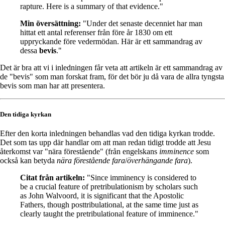
rapture. Here is a summary of that evidence."
Min översättning:
"Under det senaste decenniet har man
hittat ett antal referenser från före år 1830 om ett
uppryckande före vedermödan. Här är ett sammandrag av
dessa
bevis
."
Det är bra att vi i inledningen får veta att artikeln är ett sammandrag av
de "bevis" som man forskat fram, för det bör ju då vara de allra tyngsta
bevis som man har att presentera.
Den tidiga kyrkan
Efter den korta inledningen behandlas vad den tidiga kyrkan trodde.
Det som tas upp där handlar om att man redan tidigt trodde att Jesu
återkomst var "nära förestående" (från engelskans
imminence
som
också kan betyda
nära förestående fara
/
överhängande fara
).
Citat från artikeln:
"Since imminency is considered to
be a crucial feature of pretribulationism by scholars such
as John Walvoord, it is significant that the Apostolic
Fathers, though posttribulational, at the same time just as
clearly taught the pretribulational feature of imminence."