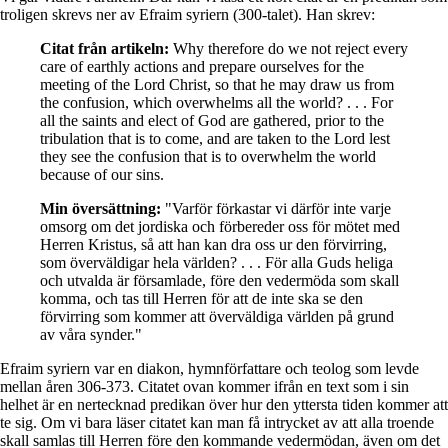
troligen skrevs ner av Efraim syriern (300-talet). Han skrev:
Citat från artikeln:
Why therefore do we not reject every
care of earthly actions and prepare ourselves for the
meeting of the Lord Christ, so that he may draw us from
the confusion, which overwhelms all the world? . . . For
all the saints and elect of God are gathered, prior to the
tribulation that is to come, and are taken to the Lord lest
they see the confusion that is to overwhelm the world
because of our sins.
Min översättning:
"Varför förkastar vi därför inte varje
omsorg om det jordiska och förbereder oss för mötet med
Herren Kristus, så att han kan dra oss ur den förvirring,
som överväldigar hela världen? . . . För alla Guds heliga
och utvalda är församlade, före den vedermöda som skall
komma, och tas till Herren för att de inte ska se den
förvirring som kommer att överväldiga världen på grund
av våra synder."
Efraim syriern var en diakon, hymnförfattare och teolog som levde
mellan åren 306-373. Citatet ovan kommer ifrån en text som i sin
helhet är en nertecknad predikan över hur den yttersta tiden kommer att
te sig. Om vi bara läser citatet kan man få intrycket av att alla troende
skall samlas till Herren före den kommande vedermödan, även om det