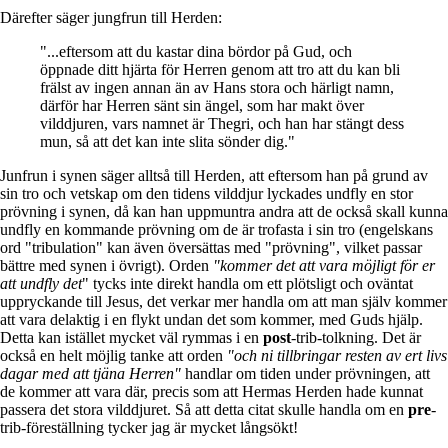
Därefter säger jungfrun till Herden:
"...eftersom att du kastar dina bördor på Gud, och
öppnade ditt hjärta för Herren genom att tro att du kan bli
frälst av ingen annan än av Hans stora och härligt namn,
därför har Herren sänt sin ängel, som har makt över
vilddjuren, vars namnet är Thegri, och han har stängt dess
mun, så att det kan inte slita sönder dig."
Junfrun i synen säger alltså till Herden, att eftersom han på grund av
sin tro och vetskap om den tidens vilddjur lyckades undfly en stor
prövning i synen, då kan han uppmuntra andra att de också skall kunna
undfly en kommande prövning om de är trofasta i sin tro (engelskans
ord "tribulation" kan även översättas med "prövning", vilket passar
bättre med synen i övrigt). Orden
"kommer det att vara möjligt för er
att undfly det
" tycks inte direkt handla om ett plötsligt och oväntat
uppryckande till Jesus, det verkar mer handla om att man själv kommer
att vara delaktig i en flykt undan det som kommer, med Guds hjälp.
Detta kan istället mycket väl rymmas i en
post
-trib-tolkning. Det är
också en helt möjlig tanke att orden
"och ni tillbringar resten av ert livs
dagar med att tjäna Herren"
handlar om tiden under prövningen, att
de kommer att vara där, precis som att Hermas Herden hade kunnat
passera det stora vilddjuret. Så att detta citat skulle handla om en
pre
-
trib-föreställning tycker jag är mycket långsökt!