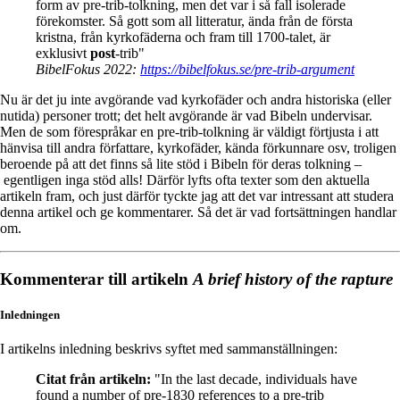
form av pre-trib-tolkning, men det var i så fall isolerade
förekomster. Så gott som all litteratur, ända från de första
kristna, från kyrkofäderna och fram till 1700-talet, är
exklusivt
post
-trib"
BibelFokus 2022:
https://bibelfokus.se/pre-trib-argument
Nu är det ju inte avgörande vad kyrkofäder och andra historiska (eller
nutida) personer trott; det helt avgörande är vad Bibeln undervisar.
Men de som förespråkar en pre-trib-tolkning är väldigt förtjusta i att
hänvisa till andra författare, kyrkofäder, kända förkunnare osv, troligen
beroende på att det finns så lite stöd i Bibeln för deras tolkning –
egentligen inga stöd alls! Därför lyfts ofta texter som den aktuella
artikeln fram, och just därför tyckte jag att det var intressant att studera
denna artikel och ge kommentarer. Så det är vad fortsättningen handlar
om.
Kommenterar till artikeln
A brief history of the rapture
Inledningen
I artikelns inledning beskrivs syftet med sammanställningen:
Citat från artikeln:
"In the last decade, individuals have
found a number of pre-1830 references to a pre-trib