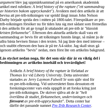
argument
blev jag uppmärksammad på en amerikansk akademisk
artikel med rubriken:
A brief history of the rapture
("ett sammandrag
av historien bakom uppryckandet").
Avsikten med den artikeln är att
bevisa att pre-trib-tolkningen var spridd långt innan John Nelson
Darby började sprida den i mitten på 1800-talet. Förespråkare av pre-
trib-tolkningen försöker nu för tiden luta sig mot sådant som förmedlas
i den artikeln för att ge tyngd åt uttalandet att pre-trib är
"klassisk
kristen förkunnelse".
Eftersom den aktuella artikeln skall vara ett
sammandrag av bevis för att tolkningen funnits länge, så måste ju de
allra bästa bevisen finnas i den texten. Så jag läste den med intresse –
och snabbt eftersom den bara är på tre A4-sidor. Jag skall strax gå
igenom artikelns "bevis" nedan, men först lite om artikelns bakgrund.
Läs stycket nedan noga, för det som står där är en viktig del i
bedömningen av artikelns innehåll och trovärdighet!
Artikeln
A brief history of the rapture
är författad av
Thomas Ice
vid
Liberty University
. Detta universitet
startades av
Jerry Laymon Falwell Sr
som själv stod för
en pre-trib-tolkning. Vid universitetet finns dessutom ett
forskningscenter vars enda uppgift är att forska kring just
pre-trib-tolkningen. De skriver själva att de är
"helt
överlåtna åt studiet, förkunnelsen, undervisningen och
försvaret
av pre-trib-uppryckandet".
Detta center har
därför det passande namnet
Pre-Trib Research Center
.