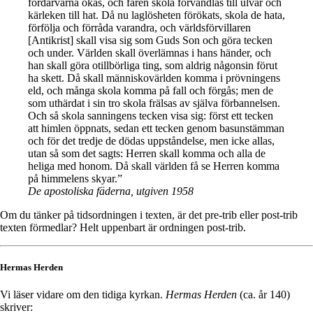
fördärvarna ökas, och fåren skola förvandlas till ulvar och
kärleken till hat. Då nu laglösheten förökats, skola de hata,
förfölja och förråda varandra, och världsförvillaren
[Antikrist] skall visa sig som Guds Son och göra tecken
och under. Världen skall överlämnas i hans händer, och
han skall göra otillbörliga ting, som aldrig någonsin förut
ha skett. Då skall människovärlden komma i prövningens
eld, och många skola komma på fall och förgås; men de
som uthärdat i sin tro skola frälsas av själva förbannelsen.
Och så skola sanningens tecken visa sig: först ett tecken
att himlen öppnats, sedan ett tecken genom basunstämman
och för det tredje de dödas uppståndelse, men icke allas,
utan så som det sagts: Herren skall komma och alla de
heliga med honom. Då skall världen få se Herren komma
på himmelens skyar.”
De apostoliska fäderna, utgiven 1958
Om du tänker på tidsordningen i texten, är det pre-trib eller post-trib
texten förmedlar? Helt uppenbart är ordningen post-trib.
Hermas Herden
Vi läser vidare om den tidiga kyrkan.
Hermas Herden
(ca. år 140)
skriver: