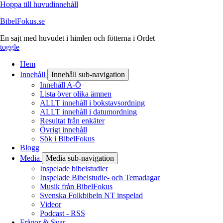
Hoppa till huvudinnehåll
BibelFokus.se
En sajt med huvudet i himlen och fötterna i Ordet
toggle
Hem
Innehåll
Innehåll sub-navigation
Innehåll A-Ö
Lista över olika ämnen
ALLT innehåll i bokstavsordning
ALLT innehåll i datumordning
Resultat från enkäter
Övrigt innehåll
Sök i BibelFokus
Blogg
Media
Media sub-navigation
Inspelade bibelstudier
Inspelade Bibelstudie- och Temadagar
Musik från BibelFokus
Svenska Folkbibeln NT inspelad
Videor
Podcast - RSS
Frågor & Svar