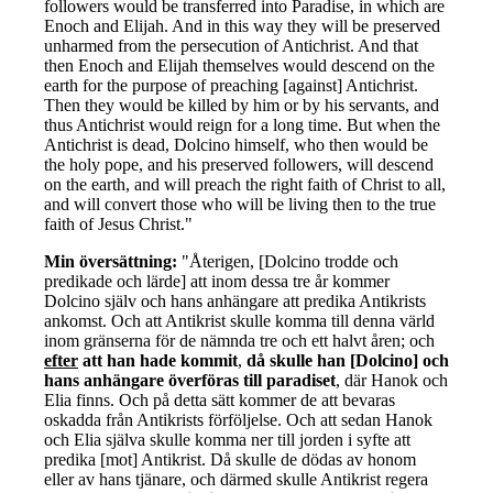
followers would be transferred into Paradise, in which are
Enoch and Elijah. And in this way they will be preserved
unharmed from the persecution of Antichrist. And that
then Enoch and Elijah themselves would descend on the
earth for the purpose of preaching [against] Antichrist.
Then they would be killed by him or by his servants, and
thus Antichrist would reign for a long time. But when the
Antichrist is dead, Dolcino himself, who then would be
the holy pope, and his preserved followers, will descend
on the earth, and will preach the right faith of Christ to all,
and will convert those who will be living then to the true
faith of Jesus Christ."
Min översättning:
"Återigen, [Dolcino trodde och
predikade och lärde] att inom dessa tre år kommer
Dolcino själv och hans anhängare att predika Antikrists
ankomst. Och att Antikrist skulle komma till denna värld
inom gränserna för de nämnda tre och ett halvt åren; och
efter
att han hade kommit
,
då skulle han [Dolcino] och
hans anhängare överföras till paradiset
, där Hanok och
Elia finns. Och på detta sätt kommer de att bevaras
oskadda från Antikrists förföljelse. Och att sedan Hanok
och Elia själva skulle komma ner till jorden i syfte att
predika [mot] Antikrist. Då skulle de dödas av honom
eller av hans tjänare, och därmed skulle Antikrist regera