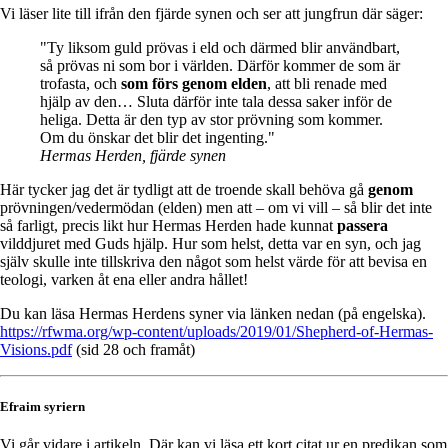
Vi läser lite till ifrån den fjärde synen och ser att jungfrun där säger:
"Ty liksom guld prövas i eld och därmed blir användbart,
så prövas ni som bor i världen. Därför kommer de som är
trofasta, och
som förs genom elden
, att bli renade med
hjälp av den… Sluta därför inte tala dessa saker inför de
heliga. Detta är den typ av stor prövning som kommer.
Om du önskar det blir det ingenting."
Hermas Herden, fjärde synen
Här tycker jag det är tydligt att de troende skall behöva gå
genom
prövningen/vedermödan (elden) men att – om vi vill – så blir det inte
så farligt, precis likt hur Hermas Herden hade kunnat
passera
vilddjuret med Guds hjälp. Hur som helst, detta var en syn, och jag
själv skulle inte tillskriva den något som helst värde för att bevisa en
teologi, varken åt ena eller andra hållet!
Du kan läsa Hermas Herdens syner via länken nedan (på engelska).
https://rfwma.org/wp-content/uploads/2019/01/Shepherd-of-Hermas-
Visions.pdf
(sid 28 och framåt)
Efraim syriern
Vi går vidare i artikeln. Där kan vi läsa ett kort citat ur en predikan som