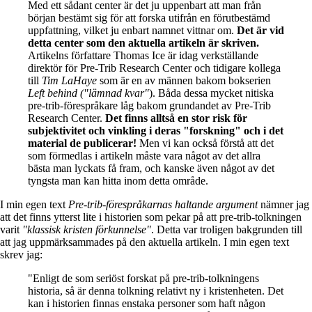
Med ett sådant center är det ju uppenbart att man från
början bestämt sig för att forska utifrån en förutbestämd
uppfattning, vilket ju enbart namnet vittnar om.
Det är vid
detta center som den aktuella artikeln är skriven.
Artikelns författare Thomas Ice är idag verkställande
direktör för Pre-Trib Research Center och tidigare kollega
till
Tim LaHaye
som är en av männen bakom bokserien
Left behind ("lämnad kvar"
). Båda dessa mycket nitiska
pre-trib-förespråkare låg bakom grundandet av Pre-Trib
Research Center.
Det finns alltså en stor risk för
subjektivitet och vinkling i deras "forskning" och i det
material de publicerar!
Men vi kan också förstå att det
som förmedlas i artikeln måste vara något av det allra
bästa man lyckats få fram, och kanske även något av det
tyngsta man kan hitta inom detta område.
I min egen text
Pre-trib-förespråkarnas haltande argument
nämner jag
att det finns ytterst lite i historien som pekar på att pre-trib-tolkningen
varit
"klassisk kristen förkunnelse"
. Detta var troligen bakgrunden till
att jag uppmärksammades på den aktuella artikeln. I min egen text
skrev jag:
"Enligt de som seriöst forskat på pre-trib-tolkningens
historia, så är denna tolkning relativt ny i kristenheten. Det
kan i historien finnas enstaka personer som haft någon