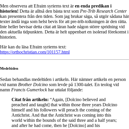
Men observera att Efraim syrierns text är
en enda predikan i
historien!
Detta är alltså den bästa text som
Pre-Trib Research Center
kan presentera från den tiden. Som jag brukar säga, så utgör sådana här
texter ändå inga som helst bevis för att pre-trib-tolkningen är den rätta.
Inte heller bevisar detta citat att läran hade någon större spridning vid
den aktuella tidpunkten. Detta är helt uppenbart en isolerad förekomst i
historien.
Här kan du läsa Efraim syrierns text:
https://orthochristian.com/101157.html
Medeltiden
Sedan behandlas medeltiden i artikeln. Här nämner artikeln en person
vid namn
Brother Dolcino
som levde på 1300-talet. En teolog vid
namn
Francis Gumerlock
har uttalat följande:
Citat från artikeln:
“Again, [Dolcino believed and
preached and taught] that within those three years Dolcino
himself and his followers will preach the coming of the
Antichrist. And that the Antichrist was coming into this
world within the bounds of the said three and a half years;
and after he had come, then he [Dolcino] and his