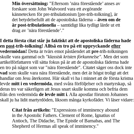
Min översättning:
"Eftersom ’nära förestående’ anses av
forskare som John Walvoord vara ett avgörande
kännetecken för pre-tribulationism [pre-trib-tolkning], är
det betydelsefullt att de apostoliska fäderna –
även om de
är post-tribulationella
– samtidigt lika tydligt lärde ut ett
drag av ’nära förestående’."
I detta första citat står ju faktiskt att de apostoliska fäderna hade
en
post
-trib-tolkning!
Alltså en tro på ett uppryckande
efter
vedermödan!
Detta är tvärs emot påståendet att
pre
-trib-tolkningen
skulle vara gammal och
"klassisk kristen förkunnelse".
Men det som
artikelförfattaren vill sätta fokus på är att de apostoliska fäderna hade
en tro på något som var "nära förestående". Citatet säger oss dock inte
vad
som skulle vara nära förestående, men det är högst troligt att det
handlar om Jesu återkomst. Här skall vi ha i minnet att de första kristna
levde
mitt i en vedermöda
, med svåra förföljelser och martyrskap, så
deras tro var säkerligen att Jesus snart skulle komma och befria dem
från den vedermöda
de levde mitt i
. Alla apostlar förutom Johannes
skall ju ha lidit martyrdöden, liksom många kyrkofäder. Vi läser vidare:
Citat från artikeln:
"Expressions of imminency abound
in the Apostolic Fathers. Clement of Rome, Ignatius of
Antioch, The Didache, The Epistle of Barnabas, and The
Shepherd of Hermas all speak of imminency."