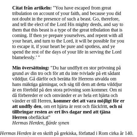
Citat från artikeln:
"You have escaped from great
tribulation on account of your faith, and because you did
not doubt in the presence of such a beast. Go, therefore,
and tell the elect of the Lord His mighty deeds, and say to
them that this beast is a type of the great tribulation that is
coming. If then ye prepare yourselves, and repent with all
your heart, and turn to the Lord, it will be possible for you
to escape it, if your heart be pure and spotless, and ye
spend the rest of the days of your life in serving the Lord
blamelessly.’ "
Min översättning:
"Du har undflytt en stor prövning på
grund av din tro och för att du inte tvivlade på ett sådant
vilddjur. Gå därför och berätta för Herrens utvalda om
hans mäktiga gärningar, och säg till dem att detta vilddjur
är en förebild på den stora prövning som kommer. Om ni
då förbereder er och omvänder er av hela ert hjärta och
vänder er till Herren,
kommer det att vara möjligt för er
att undfly den
, om ert hjärta är rent och fläckfritt,
och ni
tillbringar resten av ert livs dagar med att tjäna
Herren
obefläckat"
Hermas Herden, fjärde synen
Hermas Herden
är en skrift på grekiska, författad i Rom cirka år 140.