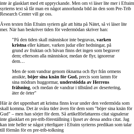
inte är glasklart med ett uppryckande. Men om vi läser lite mer i Efraim
syrierns text så får man en något annorlunda bild än den som Pre-Trib
Research Center vill ge oss.
Även texten från Efraim syriern går att hitta på Nätet, så vi läser lite
mer. När han beskriver tiden för vedermödan skriver han:
"På den tiden skall människor inte begravas,
varken
kristna
eller kättare, varken judar eller hedningar, på
grund av fruktan och bävan finns det ingen som begraver
dem; eftersom alla människor, medan de flyr, ignorerar
dem…
Men de som vandrar genom öknarna och flyr från ormens
ansikte,
böjer sina knän för Gud,
precis som lamm för
sina mödrars huggormar,
understödda av Herrens
frälsning
, och medan de vandrar i tillstånd av desertering,
äter de örter"
Här är det uppenbart att kristna finns kvar under den vedermöda som
skall komma. Det är svåra tider även för dem som "böjer sina knän för
Gud" – men han sörjer för dem. Så artikelförfattarens citat signalerar
inte glasklart en pre-trib-föreställning i ljuset av dessa andra citat. Jag
kan inte heller se något ytterligare i Efraim syrierns predikan som talar
till förmån för en pre-trib-tolkning