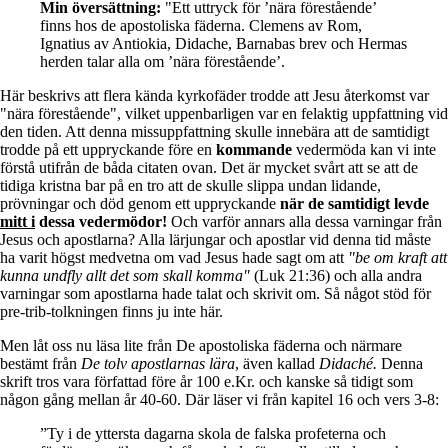
Min översättning:
"Ett uttryck för ’nära förestående’
finns hos de apostoliska fäderna. Clemens av Rom,
Ignatius av Antiokia, Didache, Barnabas brev och Hermas
herden talar alla om ’nära förestående’.
Här beskrivs att flera kända kyrkofäder trodde att Jesu återkomst var
"nära förestående", vilket uppenbarligen var en felaktig uppfattning vid
den tiden. Att denna missuppfattning skulle innebära att de samtidigt
trodde på ett uppryckande före en
kommande
vedermöda kan vi inte
förstå utifrån de båda citaten ovan. Det är mycket svårt att se att de
tidiga kristna bar på en tro att de skulle slippa undan lidande,
prövningar och död genom ett uppryckande
när de samtidigt levde
mitt i
dessa vedermödor!
Och varför annars alla dessa varningar från
Jesus och apostlarna? Alla lärjungar och apostlar vid denna tid måste
ha varit högst medvetna om vad Jesus hade sagt om att
"be om kraft att
kunna undfly allt det som skall komma"
(Luk 21:36) och alla andra
varningar som apostlarna hade talat och skrivit om. Så något stöd för
pre-trib-tolkningen finns ju inte här.
Men låt oss nu läsa lite från De apostoliska fäderna och närmare
bestämt från
De tolv apostlarnas lära
, även kallad
Didaché.
Denna
skrift tros vara författad före år 100 e.Kr. och kanske så tidigt som
någon gång mellan år 40-60. Där läser vi från kapitel 16 och vers 3-8:
”Ty i de yttersta dagarna skola de falska profeterna och