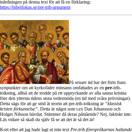
inledningen på denna text för att få en förklaring:
https://bibelfokus.se/pre-trib-argument
På senare tid har det förts fram
synpunkter om att kyrkofäder minsann omfattades av en
pre
-trib-
tolkning, alltså att de trodde på ett uppryckande av alla sanna kristna
före den yttersta tidens stora vedermöda (en tid med svåra prövningar).
Detta sägs för att ge stöd åt teorin att pre-trib-tolkning är
“klassisk
kristen förkunnelse”.
Detta är något som t.ex Dan Johansson och
Holger Nilsson hävdat. Stämmer då deras påstående? Nej, faktiskt inte.
Läs vidare så skall du själv få se att det är så det är!
Kort efter att jag hade lagt ut min text
Pre-trib-förespråkarnas haltande