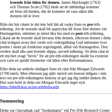
troende från tiden för domen.
James Macknight (1763)
och Thomas Scott (1792) lärde att de rättfärdiga kommer
att föras till himlen, där de kommer att vara säkra tills
domens tid är över.
Ifrån det här citatet är det inte helt lätt att vaska fram en
pre
-trib-
tolkning. Att de troende skall bli uppryckta till Jesus före domen vid
Harmagedon, stämmer ju minst lika bra med en
post
-trib-tolkning.
Likaså att de troende skall bevaras från domen, eftersom domen i detta
citat troligast avser den vrede och vedergällning Gud uttömmer över
jorden i slutet på Antikrists regeringstid, alltså vid Harmagedon. Den
vreden skall alla sant troende slippa, oavsett tolkning. Så detta citat är
ett mycket svagt "bevis" för att pre-trib-tolkningen skulle ha existerat
och varit en spridd företeelse vid tiden efter Reformationen.
Efter detta tar artikeln slutligen fram ett citat från Morgan Edwards
(1700-talet). Men eftersom jag själv skrivit om honom tidigare i min
text om pre-trib-tolkningens historia så ger jag dig istället länken dit.
Hur som helst är detta om Morgan Edwards inget nytt.
https://bibelfokus.se/pre-trib#edwards
Summering
Detta var i huvudsak vad "forskningen" vid
Pre-Trib Research Center