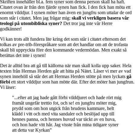
Skriften innehåller bl.a. fem syner som denna person skall ha haft.
Citatet ovan är från den fjärde synen han fick. I den fick han möta ett
enormt vilddjur. I synen möter han även en jungfru som uttalar de ord
som står i citatet. Men jag frågar mig:
skall vi verkligen basera vår
teologi på utombibliska syner?
Det tror jag inte vår Herre
godkänner!
Vi kan trots allt fundera lite kring det som står i citatet eftersom det
tolkas av pre-trib-förespråkare som att det handlar om att de trofasta
skall bli uppryckta före den kommande vedermödan. Men exakt så
berättas det inte i synen!
Det är alltid bra att gå till källorna när man skall kolla upp saker. Hela
texten från Hermas Herden går att hitta på Nätet. Läser vi mer av vad
synen innehöll så står det att Hermas Herden stötte på men lyckats
gå
förbi
ett stort vilddjur som han mötte där. Efter det möter han jungfrun.
Vi läser:
"...efter att jag hade gått förbi vilddjuret och hade rört mig
framåt ungefär trettio fot, och se! en jungfru möter mig,
prydd som om hon utgick från brudens kammare, helt
klädd i vitt och med vita sandaler och beslöjad upp till
hennes panna, och hennes huvud var täckt av en huva,
och hon hade vitt hår. Jag visste från mina tidigare syner
att detta var Kyrkan"