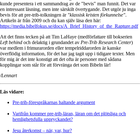
kunde presentera i ett sammandrag av de "bevis" man funnit. Det var
en intressant läsning, men inte särskilt övertygande. Det utgör ju inga
bevis för att pre-trib-tolkningen är
"klassisk kristen förkunnelse"
.
Artikeln är från 2009 och du kan själv läsa den här:
https://media.bibelfokus.se/docs/A_Brief_History_of_the_Rapture.pdf
Att det finns tecken på att Tim LaHaye (medförfattare till bokserien
Left behind
och delaktig i grundandet av
Pre-Trib Research Center
)
var medlem i frimurarorden eller tempelriddarorden är kanske
överflödig information, för det har jag tagit upp i tidigare texter. Men
för mig är det inte konstigt att det ofta är personer med sådana
kopplingar som står för att förvränga det som Bibeln lär!
/Lennart
Läs vidare:
Pre-trib-förespråkarnas haltande argument
Varifrån kommer pre-trib-läran, läran om det plötsliga och
hemlighetsfulla uppryckandet?
Jesu återkomst – när, var, hur?