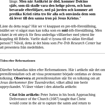
länge.
Men när Antikrist är död, kommer Dolcino
själv, som då skulle vara den helige påven, och hans
bevarade efterföljare, ned på jorden och kommer att
predika Kristi rätta tro för alla och omvända dem som
då lever till den sanna tron på Jesus Kristus
."
Läste du detta noga? Här ser vi knappast en pre-trib-föreställning,
istället ser vi något man kan tolka som en
mid
-trib-föreställning. Men
citatet är ett uttryck för flera underliga villfarelser med ytterst lite
koppling till Bibeln. Varför skall vi lyssna till en sådan förvillad
person?? Nåväl, detta är det bästa som
Pre-Trib Research Center
har
att presentera från medeltiden.
Tiden efter Reformationen
Därefter behandlas tiden efter Reformationen. Här i artikeln står det om
premillennialism
och att vissa protestanter började omfattas av denna
tolkning.
Observera
att
premillennialism
står för en tolkning om att
Jesus återkommer före Tusenårsriket
, vilket alltså inte berör
uppryckandet. Vi läser vidare i den aktuella artikeln:
Citat från artikeln:
Peter Jurieu in his book Approaching
Deliverance of the Church (1687) taught that Christ
would come in the air to rapture the saints and return to