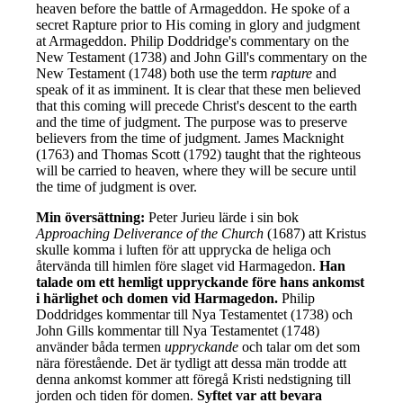
heaven before the battle of Armageddon. He spoke of a
secret Rapture prior to His coming in glory and judgment
at Armageddon. Philip Doddridge's commentary on the
New Testament (1738) and John Gill's commentary on the
New Testament (1748) both use the term
rapture
and
speak of it as imminent. It is clear that these men believed
that this coming will precede Christ's descent to the earth
and the time of judgment. The purpose was to preserve
believers from the time of judgment. James Macknight
(1763) and Thomas Scott (1792) taught that the righteous
will be carried to heaven, where they will be secure until
the time of judgment is over.
Min översättning:
Peter Jurieu lärde i sin bok
Approaching Deliverance of the Church
(1687) att Kristus
skulle komma i luften för att upprycka de heliga och
återvända till himlen före slaget vid Harmagedon.
Han
talade om ett hemligt uppryckande före hans ankomst
i härlighet och domen vid Harmagedon.
Philip
Doddridges kommentar till Nya Testamentet (1738) och
John Gills kommentar till Nya Testamentet (1748)
använder båda termen
uppryckande
och talar om det som
nära förestående. Det är tydligt att dessa män trodde att
denna ankomst kommer att föregå Kristi nedstigning till
jorden och tiden för domen.
Syftet var att bevara