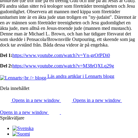
unitarism
(de tror inte på en treenig Gud och inte på att Jesus är Gud).
På andra sidan sitter två teologer som företräder treenigheten och Jesu
gudomlighet. Observera att mannen med kippa som företräder
unitarism inte är en äkta jude utan troligen en "ny-judaist". Däremot är
en av männen som företräder treenigheten och Jesu gudomlighet en
äkta jude, men alltså en Jesus-troende jude (mannen med mustasch).
Denne man är Michael L. Brown, och han har tidigare försvarat det
som skedde i Pensacola/Brownsville Outpouring, ett skeende som jag
dock tar avstånd från. Båda dessa videor är på engelska.
Del 1:
https://www.youtube.com/watch?v=Yn-grOfPDi0
Del 2:
https://www.youtube.com/watch?v=M38rQXLq29g
Läs andra artiklar i Lennarts blogg
Dela innehållet
Opens in a new window
Opens in a new window
Opens in a new window
Språkväljare