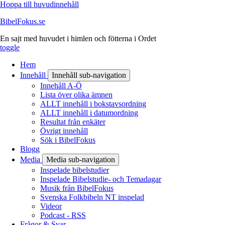
Hoppa till huvudinnehåll
BibelFokus.se
En sajt med huvudet i himlen och fötterna i Ordet
toggle
Hem
Innehåll
Innehåll sub-navigation
Innehåll A-Ö
Lista över olika ämnen
ALLT innehåll i bokstavsordning
ALLT innehåll i datumordning
Resultat från enkäter
Övrigt innehåll
Sök i BibelFokus
Blogg
Media
Media sub-navigation
Inspelade bibelstudier
Inspelade Bibelstudie- och Temadagar
Musik från BibelFokus
Svenska Folkbibeln NT inspelad
Videor
Podcast - RSS
Frågor & Svar