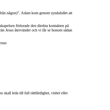
as (från någon)”. Adam kom genom syndafallet att
skapelsen förlorade den direkta kontakten på
rän Jesus återvänder och vi får se honom sådan
Jesus:
all leda till full rättfärdighet, vishet eller