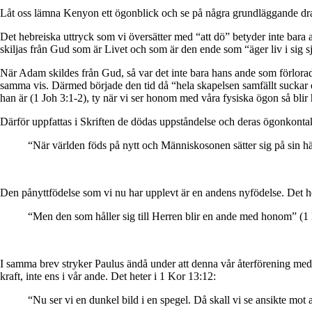
Låt oss lämna Kenyon ett ögonblick och se på några grundläggande dr
Det hebreiska uttryck som vi översätter med “att dö” betyder inte bara a
skiljas från Gud som är Livet och som är den ende som “äger liv i sig s
När Adam skildes från Gud, så var det inte bara hans ande som förlora
samma vis. Därmed började den tid då “hela skapelsen samfällt suckar o
han är (1 Joh 3:1-2), ty när vi ser honom med våra fysiska ögon så blir h
Därför uppfattas i Skriften de dödas uppståndelse och deras ögonkonta
“När världen föds på nytt och Människosonen sätter sig på sin hä
Den pånyttfödelse som vi nu har upplevt är en andens nyfödelse. Det h
“Men den som håller sig till Herren blir en ande med honom” (1
I samma brev stryker Paulus ändå under att denna vår återförening med Herr
kraft, inte ens i vår ande. Det heter i 1 Kor 13:12:
“Nu ser vi en dunkel bild i en spegel. Då skall vi se ansikte mot 