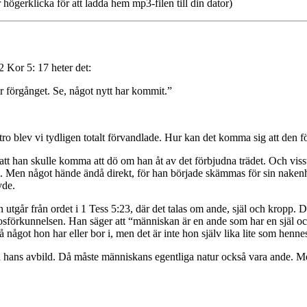
 högerklicka för att ladda hem mp3-filen till din dator)
2 Kor 5: 17 heter det:
är förgånget. Se, något nytt har kommit.”
 tro blev vi tydligen totalt förvandlade. Hur kan det komma sig att den
 han skulle komma att dö om han åt av det förbjudna trädet. Och visst d
m. Men något hände ändå direkt, för han började skämmas för sin nakenhe
vde.
n utgår från ordet i 1 Tess 5:23, där det talas om ande, själ och kropp.
sförkunnelsen. Han säger att “människan är en ande som har en själ och
något hon har eller bor i, men det är inte hon själv lika lite som henne
hans avbild. Då måste människans egentliga natur också vara ande. Men s