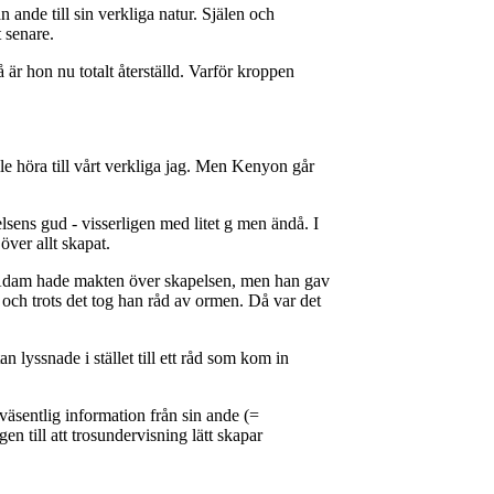
nde till sin verkliga natur. Själen och
t senare.
är hon nu totalt återställd. Varför kroppen
le höra till vårt verkliga jag. Men Kenyon går
lsens gud - visserligen med litet g men ändå. I
över allt skapat.
i”. Adam hade makten över skapelsen, men han gav
 och trots det tog han råd av ormen. Då var det
n lyssnade i stället till ett råd som kom in
äsentlig information från sin ande (=
en till att trosundervisning lätt skapar