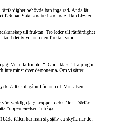
in rättfärdighet behövde han inga råd. Ändå lät
et fick han Satans natur i sin ande. Han blev en
kunskap till fruktan. Tro leder till rättfärdighet
 utan i det tvivel och den fruktan som
ga jag. Vi är därför åter “i Guds klass”. Lärjungar
 och inte minst över demonerna. Om vi sätter
yck. Allt skall gå inifrån och ut. Motsatsen
 vårt verkliga jag: kroppen och själen. Därför
sätta “uppenbarelsen” i fråga.
I båda fallen har man sig själv att skylla när det