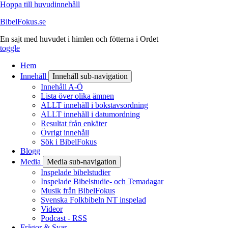
Hoppa till huvudinnehåll
BibelFokus.se
En sajt med huvudet i himlen och fötterna i Ordet
toggle
Hem
Innehåll
Innehåll sub-navigation
Innehåll A-Ö
Lista över olika ämnen
ALLT innehåll i bokstavsordning
ALLT innehåll i datumordning
Resultat från enkäter
Övrigt innehåll
Sök i BibelFokus
Blogg
Media
Media sub-navigation
Inspelade bibelstudier
Inspelade Bibelstudie- och Temadagar
Musik från BibelFokus
Svenska Folkbibeln NT inspelad
Videor
Podcast - RSS
Frågor & Svar