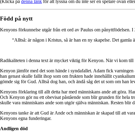
(Klicka på
denna länk
för att lyssna om du inte ser en spelare ovan eller
Född på nytt
Kenyons förkunnelse utgår från ett ord av Paulus om pånyttfödelsen. I 
“Alltså: är någon i Kristus, så är han en ny skapelse. Det gamla 
Radikaliteten i denna text är mycket viktig för Kenyon. När vi kom till
Kenyon jämför med det som hände i syndafallet. Adam fick varningen att
han genast skulle fallit ihop som om frukten hade innehållit cyankaliu
gömde sig för Gud. Alltså dog han, och ändå såg det ut som om han le
Kenyons förklaring till allt detta har med människans ande att göra. Ha
Och Kenyon gör nu ett obevisat påstående som blir grunden för hela tro
skulle vara människans ande som utgör själva människan. Resten blir då 
Kenyons tanke är att Gud är Ande och människan är skapad till att vara 
Kenyons egna funderingar.
Andligen död