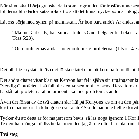
När vi nu skall börja granska detta som är grunden för trosförkunnelsen,
följderna blir därför katastrofala trots att det finns mycket som är riktigt
Låt oss börja med synen på människan. Är hon bara ande? Är endast ande
“Må nu Gud själv, han som är fridens Gud, helga er till hela er va
Tess 5:23).
“Och profeternas andar under ordnar sig profeterna” (1 Kor14:
Det blir lite krystat att läsa det första citatet utan att komma fram till 
Det andra citatet visar klart att Kenyon har fel i själva sin utgångspunk
“verkliga” profeten. I så fall blir den versen rent nonsens. Dessutom är
ha stått att profeterna alltid är identiska med profeternas ande.
Även det första av de två citaten slår hål på Kenyons tes om att den pån
kristna människor fick helgelse i sin ande? Skulle han inte hellre skriv
Tycker du att detta är för magert som bevis, så läs noga igenom 1 Kor 
Texten har många infallsvinklar, men den jag är ute efter här talar om a
Två steg