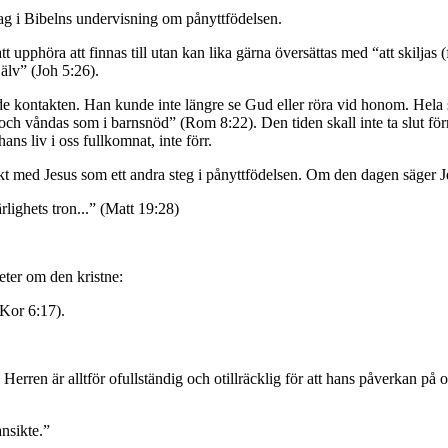
ag i Bibelns undervisning om pånyttfödelsen.
tt upphöra att finnas till utan kan lika gärna översättas med “att skilj
jälv” (Joh 5:26).
de kontakten. Han kunde inte längre se Gud eller röra vid honom. Hela 
ch våndas som i barnsnöd” (Rom 8:22). Den tiden skall inte ta slut för
ans liv i oss fullkomnat, inte förr.
kt med Jesus som ett andra steg i pånyttfödelsen. Om den dagen säger 
rlighets tron...” (Matt 19:28)
eter om den kristne:
 Kor 6:17).
en är alltför ofullständig och otillräcklig för att hans påverkan på oss sk
ansikte.”