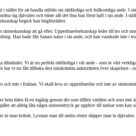
 stället för att handla utifrån sin rättfärdiga och fullkomliga ande. I s
a sig djävulen och miste allt det fina han förut haft i sin ande. I ställ
lsekunskap begick han högförräderi.
inneskunskap att gå efter. Uppenbarelsekunskap leder till tro och sinnes
ing. Han hade fått Satans natur i sin ande, och han vandrade inte i tro
a tillståndet. Vi är nu perfekt rättfärdiga i vår ande - som är vårt verkli
för har vi nu fått tillbaka den oinskränkta auktoriteten över skapelsen -
o och inte i fruktan. Vi skall leva av uppenbarelse och inte av sinnesintr
er hela tiden få en ingång genom det som tillhör världen och som inte är
t gäller att aldrig låta några sinnesintryck ge upphov till tankar som kan 
are är man kritisk. Lyssnar man till andra röster släpper man in djävulen. 