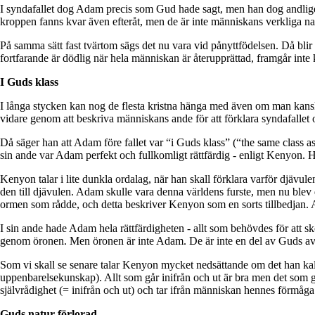
I syndafallet dog Adam precis som Gud hade sagt, men han dog andligen 
kroppen fanns kvar även efteråt, men de är inte människans verkliga nat
På samma sätt fast tvärtom sägs det nu vara vid pånyttfödelsen. Då blir
fortfarande är dödlig när hela människan är återupprättad, framgår int
I Guds klass
I långa stycken kan nog de flesta kristna hänga med även om man kanske
vidare genom att beskriva människans ande för att förklara syndafallet
Då säger han att Adam före fallet var “i Guds klass” (“the same class a
sin ande var Adam perfekt och fullkomligt rättfärdig - enligt Kenyon. 
Kenyon talar i lite dunkla ordalag, när han skall förklara varför djäv
den till djävulen. Adam skulle vara denna världens furste, men nu blev 
ormen som rådde, och detta beskriver Kenyon som en sorts tillbedjan. A
I sin ande hade Adam hela rättfärdigheten - allt som behövdes för att sköt
genom öronen. Men öronen är inte Adam. De är inte en del av Guds av
Som vi skall se senare talar Kenyon mycket nedsättande om det han kall
uppenbarelsekunskap). Allt som går inifrån och ut är bra men det som går 
självrådighet (= inifrån och ut) och tar ifrån människan hennes förmåga 
Guds natur förlorad