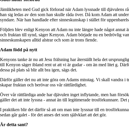
Jämlikheten med Gud gick förlorad när Adam lyssnade till djävulens råd i
han sig ledas av den som han skulle råda över. Då kom Adam att underordn
syndare. När han handlade efter sinneskunskap i stället för uppenbare
Följden blev enligt Kenyon att Adam nu inte längre hade något annat än s
och fruktan till synd, säger Kenyon. Adam började nu en bedrövlig vandr
sinneskunskapen alltid alstrar och som är trons fiende.
Adam född på nytt
Kenyons tanke är nu att Jesu frälsning har återställt hela det ursprunglig
till Kenyon säger ibland rent ut att vi är gudar - om än med litet g. Där
dessa på plats så blir allt bra igen, sägs det.
Därför gäller det nu att inte göra om Adams misstag. Vi skall vandra i tr
skapar fruktan och berövar oss vår rättfärdighet.
Över vår rättfärdiga ande har djävulen inget inflytande, men han försök
gäller det att inte lyssna - annat än till legitimerade trosförkunnare. De
I praktiken blir det därför så att om man inte lyssnar till en trosförkunn
sedan går galet - för det anses det som självklart att det gör.
Är detta sant?