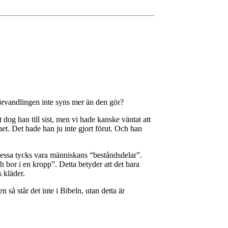
 förvandlingen inte syns mer än den gör?
og han till sist, men vi hade kanske väntat att
t. Det hade han ju inte gjort förut. Och han
 Dessa tycks vara människans “beståndsdelar”.
 bor i en kropp”. Detta betyder att det bara
s kläder.
å står det inte i Bibeln, utan detta är