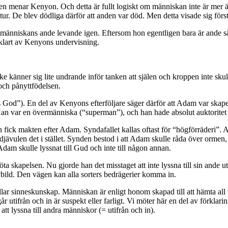
menar Kenyon. Och detta är fullt logiskt om människan inte är mer än a
ur. De blev dödliga därför att anden var död. Men detta visade sig förs
 människans ande levande igen. Eftersom hon egentligen bara är ande så 
e klart av Kenyons undervisning.
 känner sig lite undrande inför tanken att själen och kroppen inte skul
 och pånyttfödelsen.
s God”). En del av Kenyons efterföljare säger därför att Adam var skape
Han var en övermänniska (“superman”), och han hade absolut auktoritet 
ulen fick makten efter Adam. Syndafallet kallas oftast för “högförräder
djävulen det i stället. Synden bestod i att Adam skulle råda över ormen,
dam skulle lyssnat till Gud och inte till någon annan.
a skapelsen. Nu gjorde han det misstaget att inte lyssna till sin ande uta
bild. Den vägen kan alla sorters bedrägerier komma in.
ar sinneskunskap. Människan är enligt honom skapad till att hämta all v
utifrån och in är suspekt eller farligt. Vi möter här en del av förklaring
att lyssna till andra människor (= utifrån och in).