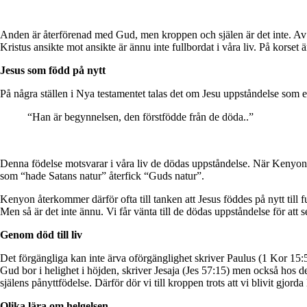
Anden är återförenad med Gud, men kroppen och själen är det inte. Av d
Kristus ansikte mot ansikte är ännu inte fullbordat i våra liv. På korse
Jesus som född på nytt
På några ställen i Nya testamentet talas det om Jesu uppståndelse som e
“Han är begynnelsen, den förstfödde från de döda..”
Denna födelse motsvarar i våra liv de dödas uppståndelse. När Kenyon ta
som “hade Satans natur” återfick “Guds natur”.
Kenyon återkommer därför ofta till tanken att Jesus föddes på nytt till 
Men så är det inte ännu. Vi får vänta till de dödas uppståndelse för att
Genom död till liv
Det förgängliga kan inte ärva oförgänglighet skriver Paulus (1 Kor 15:50
Gud bor i helighet i höjden, skriver Jesaja (Jes 57:15) men också hos 
själens pånyttfödelse. Därför dör vi till kroppen trots att vi blivit gjo
Olika lära om helgelsen