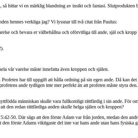
 så hittar vi en märklig blandning av insikt och fantasi. Slutprodukten b
.
n hennes verkliga jag? Vi lyssnar till två citat från Paulus:
relse och bevara er välbehållna och oförvitliga till ande, själ och kropp
32).
att hela vår varelse måste innefatta även kroppen och själen.
t. Profeten har till uppgift att hålla ordning på sin egen ande. Då kan de
 profetens ande tydligen inte mer perfekt än att profeten måste styra de
yttfödda människan skulle vara fullkomligt rättfärdig i sin ande. För om
it att den redan rättfärdiga anden skulle helga själen och kroppen?
15:42-50. Där sägs att den förste Adam var från jorden, medan den andr
tt den förste Adams viktigaste del inte var hans ande utan hans fysiska g