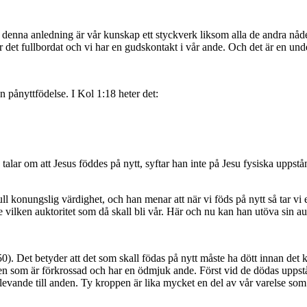
enna anledning är vår kunskap ett styckverk liksom alla de andra nådeg
t är det fullbordat och vi har en gudskontakt i vår ande. Och det är en u
n pånyttfödelse. I Kol 1:18 heter det:
lar om att Jesus föddes på nytt, syftar han inte på Jesu fysiska uppstån
full konungslig värdighet, och han menar att när vi föds på nytt så tar v
 se vilken auktoritet som då skall bli vår. Här och nu kan han utöva sin 
). Det betyder att det som skall födas på nytt måste ha dött innan det k
den som är förkrossad och har en ödmjuk ande. Först vid de dödas uppst
rda levande till anden. Ty kroppen är lika mycket en del av vår varelse s