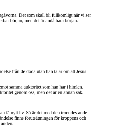
åvorna. Det som skall bli fullkomligt när vi ser
nderbar början, men det är ändå bara början.
delse från de döda utan han talar om att Jesus
i emot samma auktoritet som han har i himlen.
auktoritet genom oss, men det är en annan sak.
an få nytt liv. Så är det med den troendes ande.
åndelse finns förutsättningen för kroppens och
om anden.