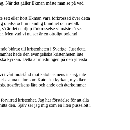
rring. När det gäller Ekman måste man se på vad
te sett eller hört Ekman vara förkrossad över detta
g ohälsa och in i andlig blindhet och avfall.
å är det en djup förkrosselse vi måste få se.
r. Men vad vi nu ser är en otroligt polerad
de bidrag till kristenheten i Sverige. Just detta
ksamhet hade den evangeliska kristenheten inte
lska kyrkan. Detta är inledningen på den yttersta
i i vårt motstånd mot katolicismens insteg, inte
llets sanna natur som Katolska kyrkan, mystiker
sig trosrörelsens lära och ande och återkommer
förvirrad kristenhet. Jag har förståelse för att alla
hitta den. Själv ser jag mig som en liten pusselbit i