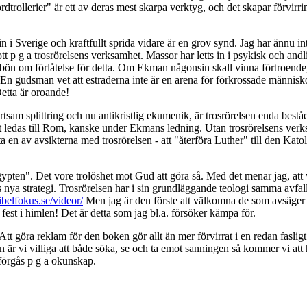
ordtrollerier" är ett av deras mest skarpa verktyg, och det skapar förvi
n i Sverige och kraftfullt sprida vidare är en grov synd. Jag har ännu in
tt p g a trosrörelsens verksamhet. Massor har letts in i psykisk och andli
bön om förlåtelse för detta. Om Ekman någonsin skall vinna förtroende, s
 En gudsman vet att estraderna inte är en arena för förkrossade människo
Detta är oroande!
tsam splittring och nu antikristlig ekumenik, är trosrörelsen enda beståen
att ledas till Rom, kanske under Ekmans ledning. Utan trosrörelsens ver
 en av avsikterna med trosrörelsen - att "återföra Luther" till den Kato
ypten". Det vore trolöshet mot Gud att göra så. Med det menar jag, att v
 nya strategi. Trosrörelsen har i sin grundläggande teologi samma avfa
ibelfokus.se/videor/
Men jag är den förste att välkomna de som avsäger 
 fest i himlen! Det är detta som jag bl.a. försöker kämpa för.
 Att göra reklam för den boken gör allt än mer förvirrat i en redan fasligt 
 Men är vi villiga att både söka, se och ta emot sanningen så kommer vi att 
 förgås p g a okunskap.