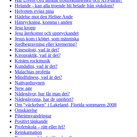
Har Livets Ord lämnat trosförkunnelsen och JDS-läran?
Helande - kan alla troende bli helade från sjukdom?
Helvetets eviga pina
Hädelse mot den Helige Ande
Hänryckning, komma i anden
Jesu kropp
Jesu återkomst och uppryckandet
Jesus kom i köttet, som människa
Jordbegravning eller kremering?
Kinesologi, vad är det?
Kiropraktik, vad är det?
Kristen rockmusik
Kundalini, vad är det?
Malachias profetia
Mindfulness, vad är det?
Nattvardssynen
New age
Nådegåvor, hur får man det?
Nådegåvorna, har de upphört?
Om "väckelsen" i Lakeland, Florida sommaren 2008
Omskärelse
Pilgrimsvandringar
Positivt tänkande
Profetskola – rätt eller fel?
Reinkarnation