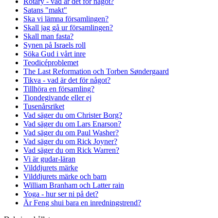
Rotary - vad är det för något?
Satans "makt"
Ska vi lämna församlingen?
Skall jag gå ur församlingen?
Skall man fasta?
Synen på Israels roll
Söka Gud i vårt inre
Teodicéproblemet
The Last Reformation och Torben Søndergaard
Tikva - vad är det för något?
Tillhöra en församling?
Tiondegivande eller ej
Tusenårsriket
Vad säger du om Christer Borg?
Vad säger du om Lars Enarson?
Vad säger du om Paul Washer?
Vad säger du om Rick Joyner?
Vad säger du om Rick Warren?
Vi är gudar-läran
Vilddjurets märke
Vilddjurets märke och barn
William Branham och Latter rain
Yoga - hur ser ni på det?
Är Feng shui bara en inredningstrend?