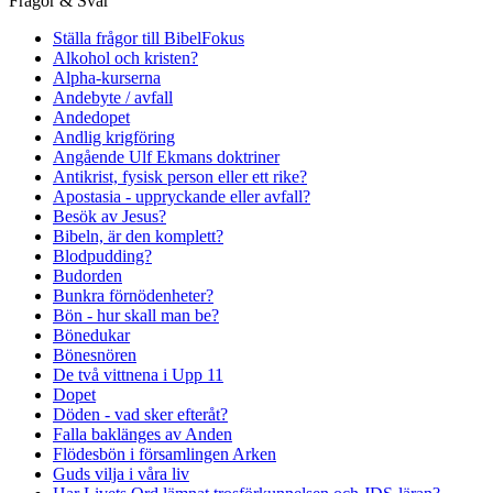
Frågor & Svar
Ställa frågor till BibelFokus
Alkohol och kristen?
Alpha-kurserna
Andebyte / avfall
Andedopet
Andlig krigföring
Angående Ulf Ekmans doktriner
Antikrist, fysisk person eller ett rike?
Apostasia - uppryckande eller avfall?
Besök av Jesus?
Bibeln, är den komplett?
Blodpudding?
Budorden
Bunkra förnödenheter?
Bön - hur skall man be?
Bönedukar
Bönesnören
De två vittnena i Upp 11
Dopet
Döden - vad sker efteråt?
Falla baklänges av Anden
Flödesbön i församlingen Arken
Guds vilja i våra liv