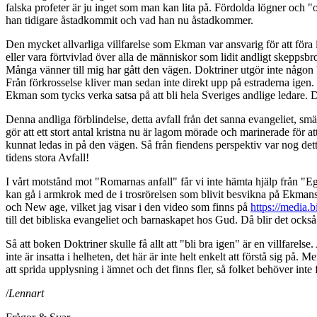
falska profeter är ju inget som man kan lita på. Fördolda lögner och "
han tidigare åstadkommit och vad han nu åstadkommer.
Den mycket allvarliga villfarelse som Ekman var ansvarig för att föra i
eller vara förtvivlad över alla de människor som lidit andligt skeppsbro
Många vänner till mig har gått den vägen. Doktriner utgör inte någon 
Från förkrosselse kliver man sedan inte direkt upp på estraderna igen.
Ekman som tycks verka satsa på att bli hela Sveriges andlige ledare. 
Denna andliga förblindelse, detta avfall från det sanna evangeliet, smär
gör att ett stort antal kristna nu är lagom mörade och marinerade för 
kunnat ledas in på den vägen. Så från fiendens perspektiv var nog detta
tidens stora Avfall!
I vårt motstånd mot "Romarnas anfall" får vi inte hämta hjälp från "Eg
kan gå i armkrok med de i trosrörelsen som blivit besvikna på Ekmans
och New age, vilket jag visar i den video som finns på
https://media.b
till det bibliska evangeliet och barnaskapet hos Gud. Då blir det också
Så att boken Doktriner skulle få allt att "bli bra igen" är en villfarelse.
inte är insatta i helheten, det här är inte helt enkelt att förstå sig på.
att sprida upplysning i ämnet och det finns fler, så folket behöver inte
/
Lennart