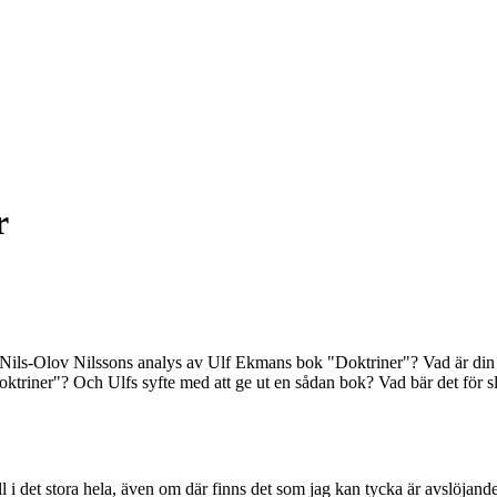
r
st Nils-Olov Nilssons analys av Ulf Ekmans bok "Doktriner"? Vad är di
ktriner"? Och Ulfs syfte med att ge ut en sådan bok? Vad bär det för 
ll i det stora hela, även om där finns det som jag kan tycka är avslöj