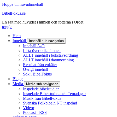
Hoppa till huvudinnehåll
BibelFokus.se
En sajt med huvudet i himlen och fötterna i Ordet
toggle
Hem
Innehåll
Innehåll sub-navigation
Innehåll A-Ö
Lista över olika ämnen
ALLT innehåll i bokstavsordning
ALLT innehåll i datumordning
Resultat från enkäter
Övrigt innehåll
Sök i BibelFokus
Blogg
Media
Media sub-navigation
Inspelade bibelstudier
Inspelade Bibelstudie- och Temadagar
Musik från BibelFokus
Svenska Folkbibeln NT inspelad
Videor
Podcast - RSS